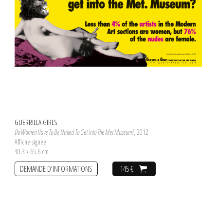
GUERRILLA GIRLS
Do Women Have To Be Naked To Get Into The Met Museum?
, 2012
Affiche signée
30,3 x 65,6 cm
DEMANDE D'INFORMATIONS
145 €