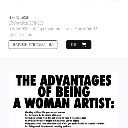
FERENC GRÓF
USD Camouflage
, 2015-2021
Liasse de 100 billets, impression numérique sur Munken Print 1.5
6,6 x 15,6 x 1 cm
DEMANDE D'INFORMATIONS
100 €