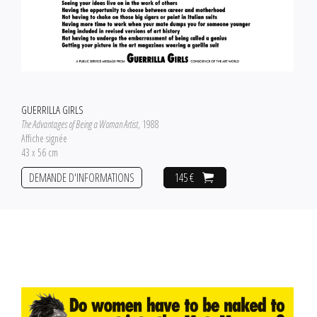
GUERRILLA GIRLS
The Advantages of Being a Woman Artist
, 1988
Affiche signée
43 x 56 cm
DEMANDE D'INFORMATIONS
145 €