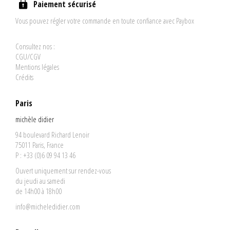
Paiement sécurisé
Vous pouvez régler votre commande en toute confiance avec Paybox
Consultez nos :
CGU/CGV
Mentions légales
Crédits
Paris
michèle didier
94 boulevard Richard Lenoir
75011 Paris, France
P : +33 (0)6 09 94 13 46
Ouvert uniquement sur rendez-vous
du jeudi au samedi
de 14h00 à 18h00
info@micheledidier.com