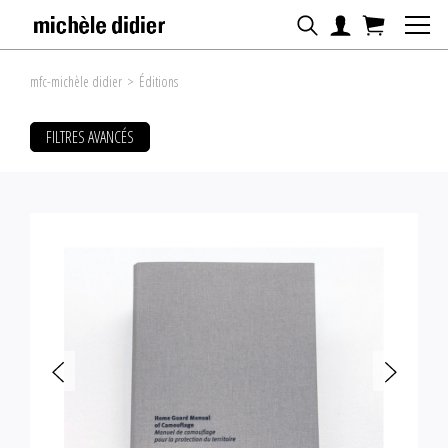
mfc-michèle didier
>
Éditions
FILTRES AVANCÉS
FILTRER LES ŒUVRES PAR :
TRIER PAR :
Artiste
Titre
Date
Prix
ARTISTES
#
A
B
C
D
E
F
G
H
I
J
K
L
M
N
O
P
Q
R
S
T
U
V
W
X
Y
Z