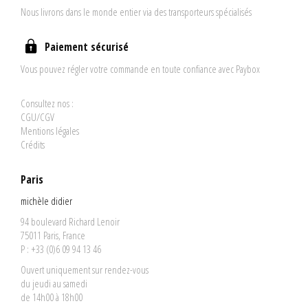
Nous livrons dans le monde entier via des transporteurs spécialisés
Paiement sécurisé
Vous pouvez régler votre commande en toute confiance avec Paybox
Consultez nos :
CGU/CGV
Mentions légales
Crédits
Paris
michèle didier
94 boulevard Richard Lenoir
75011 Paris, France
P : +33 (0)6 09 94 13 46
Ouvert uniquement sur rendez-vous
du jeudi au samedi
de 14h00 à 18h00