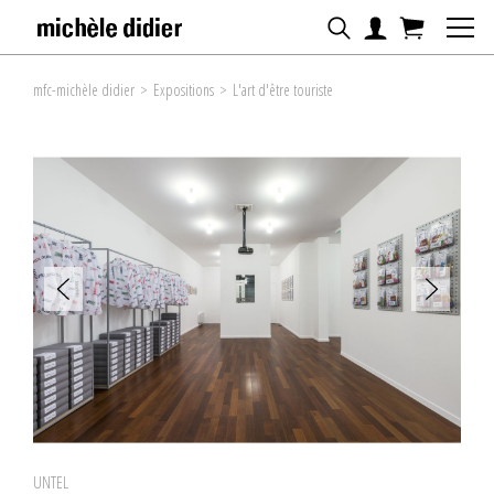
mfc-michèle didier
>
Expositions
>
L'art d'être touriste
UNTEL