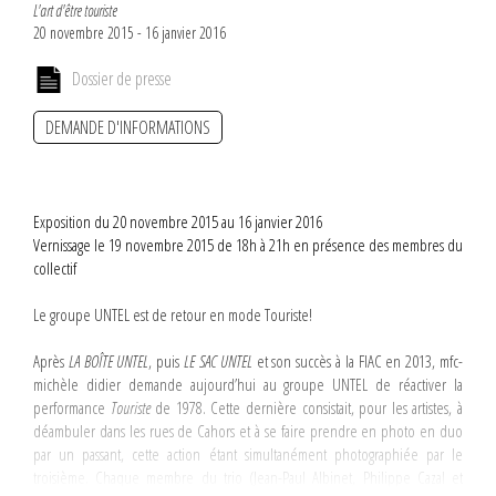
L'art d'être touriste
20 novembre 2015 - 16 janvier 2016
Dossier de presse
DEMANDE D'INFORMATIONS
Exposition du 20 novembre 2015 au 16 janvier 2016
Vernissage le 19 novembre 2015 de 18h à 21h en présence des membres du
collectif
Le groupe UNTEL est de retour en mode Touriste!
Après
LA BOÎTE UNTEL
, puis
LE SAC UNTEL
et son succès à la FIAC en 2013, mfc-
michèle didier demande aujourd’hui au groupe UNTEL de réactiver la
performance
Touriste
de 1978. Cette dernière consistait, pour les artistes, à
déambuler dans les rues de Cahors et à se faire prendre en photo en duo
par un passant, cette action étant simultanément photographiée par le
troisième. Chaque membre du trio (Jean-Paul Albinet, Philippe Cazal et