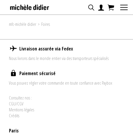
mfc-michèle didier
>
Foires
Livraison assurée via Fedex
Nous livrons dans le monde entier via des transporteurs spécialisés
Paiement sécurisé
Vous pouvez régler votre commande en toute confiance avec Paybox
Consultez nos :
CGU/CGV
Mentions légales
Crédits
Paris