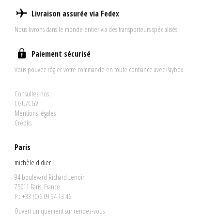
Pour plus d'informations, cliquez
ICI
Livraison assurée via Fedex
Nous livrons dans le monde entier via des transporteurs spécialisés
Paiement sécurisé
Vous pouvez régler votre commande en toute confiance avec Paybox
Consultez nos :
CGU/CGV
Mentions légales
Crédits
Paris
michèle didier
94 boulevard Richard Lenoir
75011 Paris, France
P : +33 (0)6 09 94 13 46
Ouvert uniquement sur rendez-vous