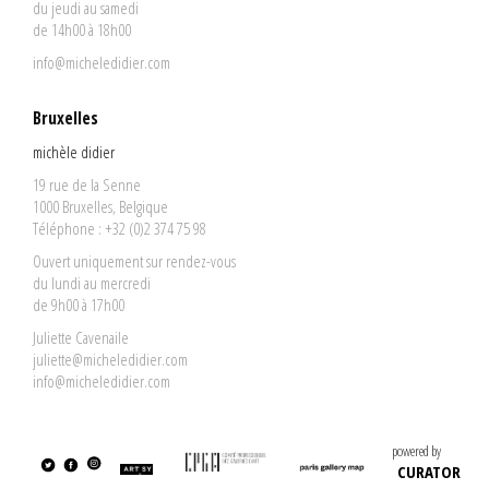
du jeudi au samedi
de 14h00 à 18h00
info@micheledidier.com
Bruxelles
michèle didier
19 rue de la Senne
1000 Bruxelles, Belgique
Téléphone : +32 (0)2 374 75 98
Ouvert uniquement sur rendez-vous
du lundi au mercredi
de 9h00 à 17h00
Juliette Cavenaile
juliette@micheledidier.com
info@micheledidier.com
powered by
CURATOR