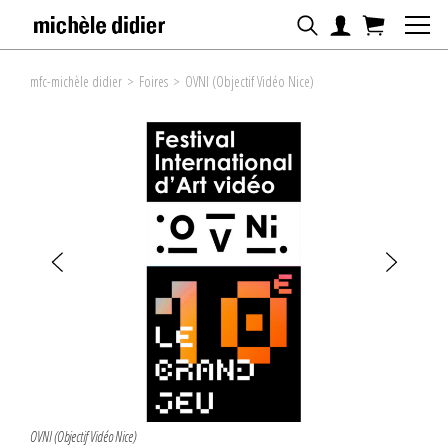
mfc-michèle didier
>
Foires
>
OVNI (Objectif Vidéo Nice)
OVNI (Objectif Vidéo Nice)