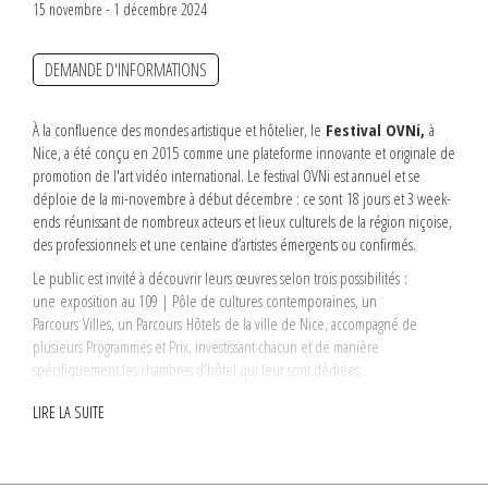
15 novembre - 1 décembre 2024
DEMANDE D'INFORMATIONS
À la confluence des mondes artistique et hôtelier, le
Festival OVNi,
à
Nice, a été conçu en 2015
comme une plateforme innovante et originale de
promotion de l'art vidéo international. Le festival OVNi est annuel et se
déploie de la mi-novembre à début décembre : ce sont 18 jours et 3 week-
ends
réunissant de nombreux acteurs et lieux culturels de la région niçoise,
des professionnels et une centaine d’artistes émergents ou confirmés.
Le public est invité à découvrir leurs œuvres selon trois possibilités :
une exposition au 109 | Pôle de cultures contemporaines, un
Parcours Villes, un Parcours Hôtels de la ville de Nice, accompagné de
plusieurs Programmes et Prix, investissant chacun et de manière
spécifiquement les chambres d'hôtel qui leur sont dédiées.
michèle didier a le plaisir de participer au Festival OVNi avec une vidéo de
LIRE LA SUITE
Robert Barry
,
One Billion Dots
, 2008. Celle-ci sera présentée à l’Hôtel
Windsor
du vendredi 29 novembre au dimanche 1er décembre
,
chambre Robert Barry N°42.