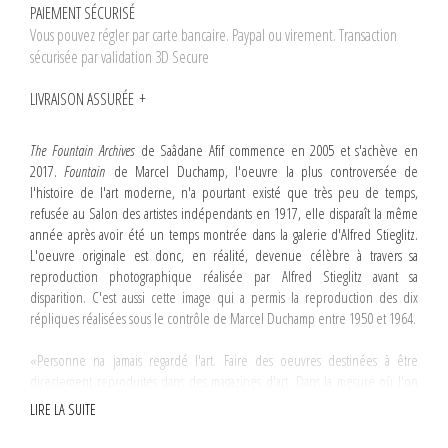
PAIEMENT SÉCURISÉ
Vous pouvez régler par carte bancaire. Paypal ou virement. Transaction
sécurisée par validation 3D Secure
LIVRAISON ASSURÉE
The Fountain Archives
de Saâdane Afif commence en 2005 et s'achève en
2017.
Fountain
de Marcel Duchamp, l'oeuvre la plus controversée de
l'histoire de l'art moderne, n'a pourtant existé que très peu de temps,
refusée au Salon des artistes indépendants en 1917, elle disparaît la même
année après avoir été un temps montrée dans la galerie d'Alfred Stieglitz.
L'oeuvre originale est donc, en réalité, devenue célèbre à travers sa
reproduction photographique réalisée par Alfred Stieglitz avant sa
disparition. C'est aussi cette image qui a permis la reproduction des dix
répliques réalisées sous le contrôle de Marcel Duchamp entre 1950 et 1964.
«Personne na jamais regardé l'art. Faire des oeuvres destinées à être
directement reproduites dans des magazines d'art. Dans la mesure où l'on
connaît les oeuvres par leurs reproductions, il faudrait concevoir les oeuvres
LIRE LA SUITE
seulement pour la reproduction. Supprimer les intermédiaires de l'art.»
(John Baldessari, Art conceptuel, une entologie, sous la direction de