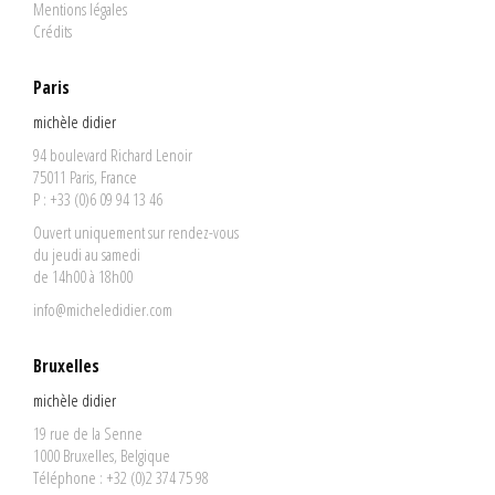
Mentions légales
Crédits
Paris
michèle didier
94 boulevard Richard Lenoir
75011 Paris, France
P : +33 (0)6 09 94 13 46
Ouvert uniquement sur rendez-vous
du jeudi au samedi
de 14h00 à 18h00
info@micheledidier.com
Bruxelles
michèle didier
19 rue de la Senne
1000 Bruxelles, Belgique
Téléphone : +32 (0)2 374 75 98