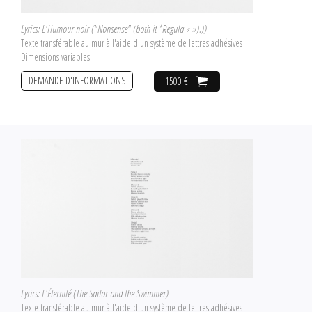
Lyrics: L'Humour noir ("Nonsense" (both it *Regula « »).))
Texte transférable au mur à l'aide d'un système de lettres adhésives
Dimensions variables
DEMANDE D'INFORMATIONS
1500 €
Lyrics: L'Éternité (The Sailor and the Swimmer)
Texte transférable au mur à l'aide d'un système de lettres adhésives