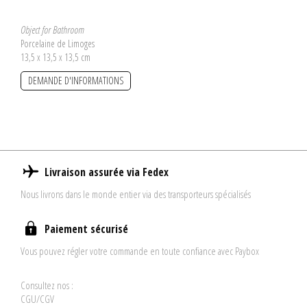
Object for Bathroom
Porcelaine de Limoges
13,5 x 13,5 x 13,5 cm
DEMANDE D'INFORMATIONS
Livraison assurée via Fedex
Nous livrons dans le monde entier via des transporteurs spécialisés
Paiement sécurisé
Vous pouvez régler votre commande en toute confiance avec Paybox
Consultez nos :
CGU/CGV