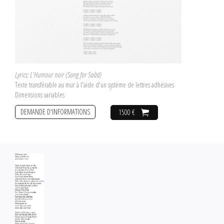
Lyrics: L'Humour noir (Song for Saâd)
Texte transférable au mur à l'aide d'un système de lettres adhésives
Dimensions variables
DEMANDE D'INFORMATIONS
1500 €