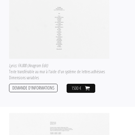
Lyrics: FA.000 (Anagram Edit)
Texte transférable au mur à l'aide d'un système de lettres adhésives
Dimensions variables
DEMANDE D'INFORMATIONS
1500 €