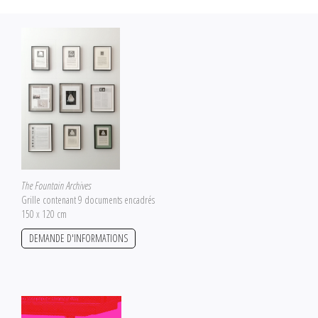
suggérant ou envoyant des publications rares, éditions locales ou vintage. Les
nouvelles collectes viendront progressivement s'ajouter aux précédentes.
Saâdane Afif qualifie volontiers
The Fountain Archives
d'«oeuvre hobby», mais
cette dernière demande cependant une assiduité sans faille. Aujourd'hui
l'archive s'approche des 850 entrées et vise à en atteindre mille et une pour
se voir achevée. Le corpus doit, comme le célèbre recueil de contes,
pouvoir se lire telle une légende qui rassemblerait les mille et une histoires
racontant l'oeuvre
Fountain.
The Fountain Archives
Grille contenant 9 documents encadrés
150 x 120 cm
DEMANDE D'INFORMATIONS