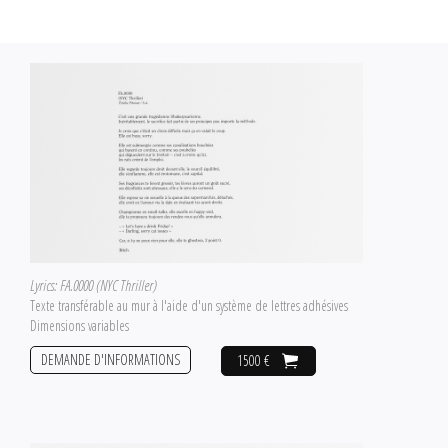
Lyrics: FA.0000 (NYC Thriller)
Texte transférable au mur à l'aide d'un système de lettres adhésives
Dimensions variables
DEMANDE D'INFORMATIONS
1500 €