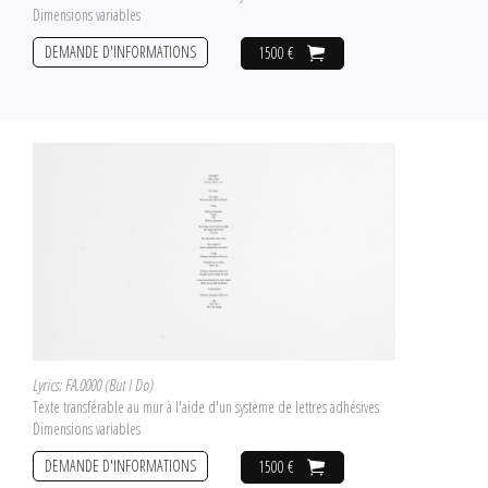
Dimensions variables
DEMANDE D'INFORMATIONS
1500 €
Lyrics: FA.0000 (But I Do)
Texte transférable au mur à l'aide d'un système de lettres adhésives
Dimensions variables
DEMANDE D'INFORMATIONS
1500 €