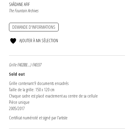
SAÂDANE AFIF
The Fountain Archives
DEMANDE D'INFORMATIONS
AJOUTER À MA SÉLECTION
Grille FA0288(...) FA0337
Sold out
Grille contenant 9 documents encadrés
Taille de la grille: 150 x 120 cm
Chaque cadre est placé exactement au centre de sa cellule
Pièce unique
2005/2017
Certificat numéroté et signé par l'artiste