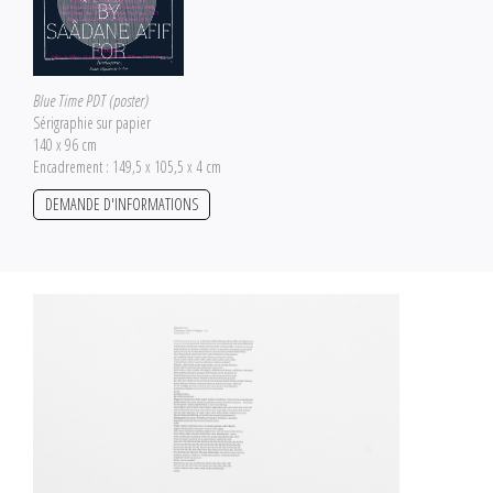
Blue Time PDT (poster)
Sérigraphie sur papier
140 x 96 cm
Encadrement : 149,5 x 105,5 x 4 cm
DEMANDE D'INFORMATIONS