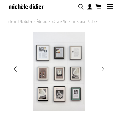
mfc-michèle didier
>
Éditions
>
Saâdane Afif
>
The Fountain Archives