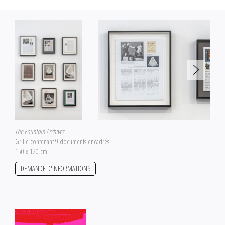
suggérant ou envoyant des publications rares, éditions locales ou vintage. Les
nouvelles collectes viendront progressivement s'ajouter aux précédentes.
Saâdane Afif qualifie volontiers
The Fountain Archives
d'«oeuvre hobby», mais
cette dernière demande cependant une assiduité sans faille. Aujourd'hui
l'archive s'approche des 850 entrées et vise à en atteindre mille et une pour
se voir achevée. Le corpus doit, comme le célèbre recueil de contes,
pouvoir se lire telle une légende qui rassemblerait les mille et une histoires
racontant l'oeuvre
Fountain.
The Fountain Archives
Grille contenant 9 documents encadrés
150 x 120 cm
DEMANDE D'INFORMATIONS