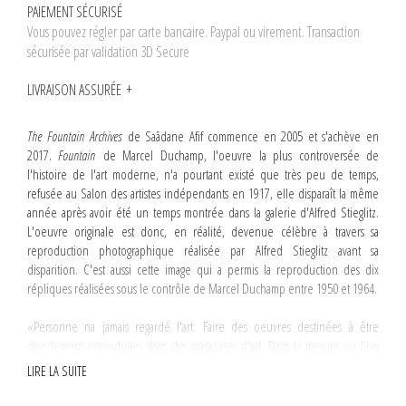
PAIEMENT SÉCURISÉ
Vous pouvez régler par carte bancaire. Paypal ou virement. Transaction
sécurisée par validation 3D Secure
LIVRAISON ASSURÉE
The Fountain Archives
de Saâdane Afif commence en 2005 et s'achève en
2017.
Fountain
de Marcel Duchamp, l'oeuvre la plus controversée de
l'histoire de l'art moderne, n'a pourtant existé que très peu de temps,
refusée au Salon des artistes indépendants en 1917, elle disparaît la même
année après avoir été un temps montrée dans la galerie d'Alfred Stieglitz.
L'oeuvre originale est donc, en réalité, devenue célèbre à travers sa
reproduction photographique réalisée par Alfred Stieglitz avant sa
disparition. C'est aussi cette image qui a permis la reproduction des dix
répliques réalisées sous le contrôle de Marcel Duchamp entre 1950 et 1964.
«Personne na jamais regardé l'art. Faire des oeuvres destinées à être
directement reproduites dans des magazines d'art. Dans la mesure où l'on
connaît les oeuvres par leurs reproductions, il faudrait concevoir les oeuvres
LIRE LA SUITE
seulement pour la reproduction. Supprimer les intermédiaires de l'art.»
(John Baldessari, Art conceptuel, une entologie, sous la direction de