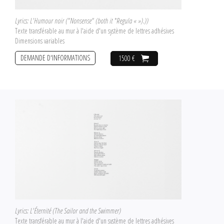
Lyrics: L'Humour noir ("Nonsense" (both it *Regula « »).))
Texte transférable au mur à l'aide d'un système de lettres adhésives
Dimensions variables
DEMANDE D'INFORMATIONS
1500 €
Lyrics: L'Éternité (The Sailor and the Swimmer)
Texte transférable au mur à l'aide d'un système de lettres adhésives