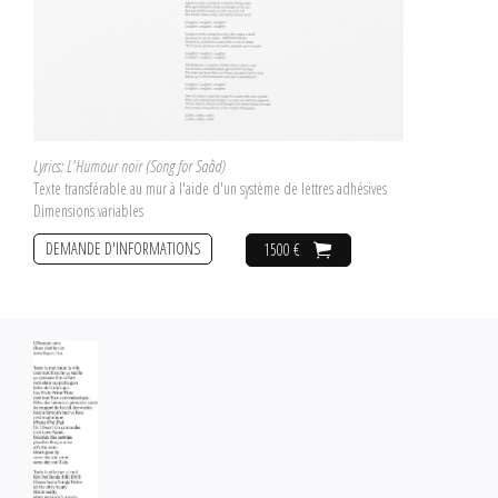
Lyrics: L'Humour noir (Song for Saâd)
Texte transférable au mur à l'aide d'un système de lettres adhésives
Dimensions variables
DEMANDE D'INFORMATIONS
1500 €