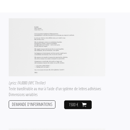
Lyrics: FA.0000 (NYC Thriller)
Texte transférable au mur à l'aide d'un système de lettres adhésives
Dimensions variables
DEMANDE D'INFORMATIONS
1500 €