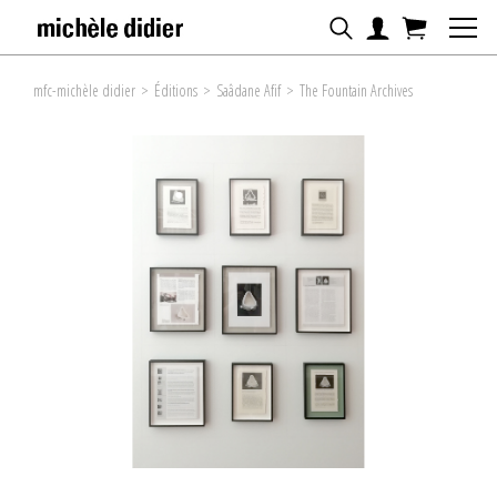
mfc-michèle didier
>
Éditions
>
Saâdane Afif
>
The Fountain Archives