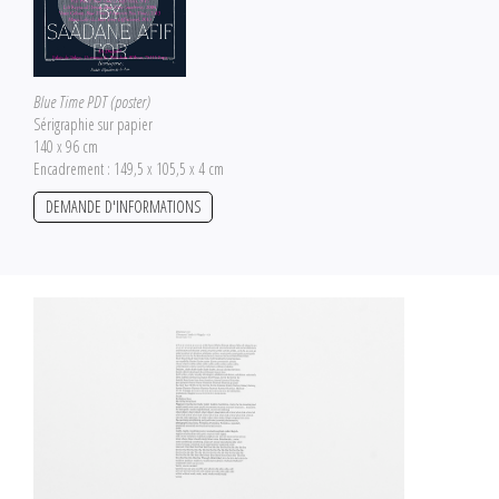
Blue Time PDT (poster)
Sérigraphie sur papier
140 x 96 cm
Encadrement : 149,5 x 105,5 x 4 cm
DEMANDE D'INFORMATIONS