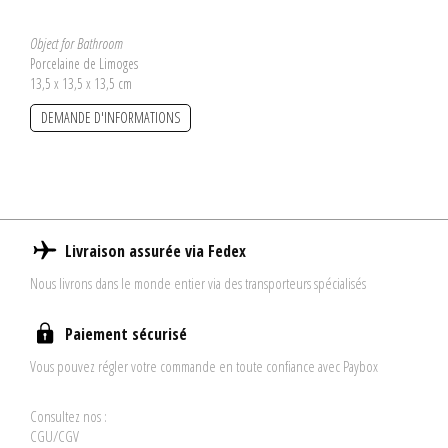
Object for Bathroom
Porcelaine de Limoges
13,5 x 13,5 x 13,5 cm
DEMANDE D'INFORMATIONS
Livraison assurée via Fedex
Nous livrons dans le monde entier via des transporteurs spécialisés
Paiement sécurisé
Vous pouvez régler votre commande en toute confiance avec Paybox
Consultez nos :
CGU/CGV