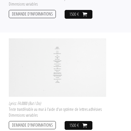
Dimensions variables
DEMANDE D'INFORMATIONS
1500 €
Lyrics: FA.0000 (But I Do)
Texte transférable au mur à l'aide d'un système de lettres adhésives
Dimensions variables
DEMANDE D'INFORMATIONS
1500 €