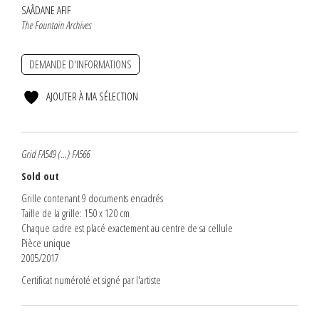
SAÂDANE AFIF
The Fountain Archives
DEMANDE D'INFORMATIONS
AJOUTER À MA SÉLECTION
Grid FA549 (...) FA566
Sold out
Grille contenant 9 documents encadrés
Taille de la grille: 150 x 120 cm
Chaque cadre est placé exactement au centre de sa cellule
Pièce unique
2005/2017
Certificat numéroté et signé par l'artiste