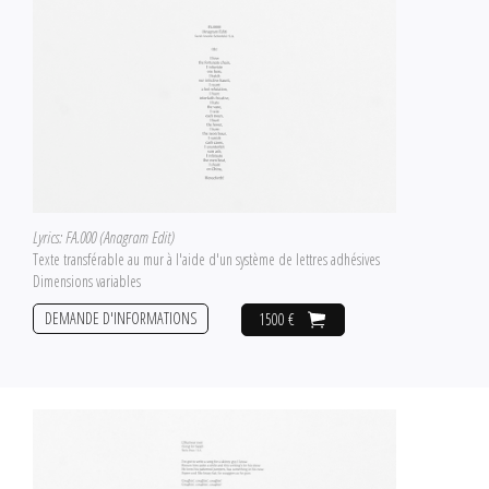
Lyrics: FA.000 (Anagram Edit)
Texte transférable au mur à l'aide d'un système de lettres adhésives
Dimensions variables
DEMANDE D'INFORMATIONS
1500 €