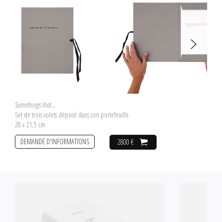
Somethings that...
Set de trois volets déposé dans son portefeuille
28 x 21,5 cm
DEMANDE D'INFORMATIONS
2800 €