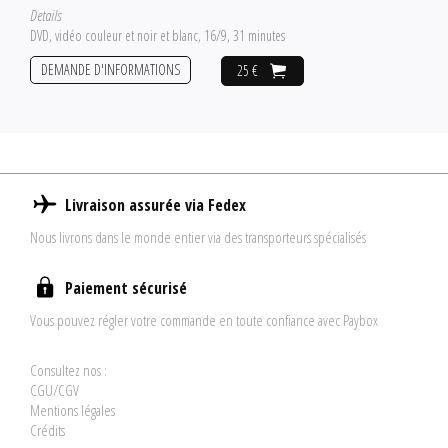
Details
DVD, vidéo couleur et noir et blanc, 16/9, 31 minutes
DEMANDE D'INFORMATIONS
25 €
Livraison assurée via Fedex
Nous livrons dans le monde entier via des transporteurs spécialisés
Paiement sécurisé
Vous pouvez régler votre commande en toute confiance avec Paybox
Consultez nos :
CGU/CGV
Mentions légales
Crédits