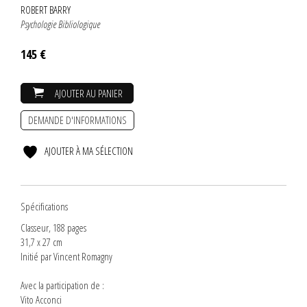
ROBERT BARRY
Psychologie Bibliologique
145 €
AJOUTER AU PANIER
DEMANDE D'INFORMATIONS
AJOUTER À MA SÉLECTION
Spécifications
Classeur,
188 pages
31,7 x 27 cm
Initié par Vincent Romagny
Avec la participation de :
Vito Acconci