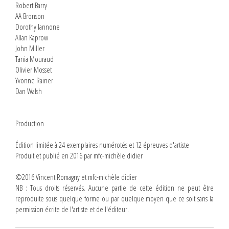
Robert Barry
AA Bronson
Dorothy Iannone
Allan Kaprow
John Miller
Tania Mouraud
Olivier Mosset
Yvonne Rainer
Dan Walsh
Production
Édition limitée à 24 exemplaires numérotés et 12 épreuves d'artiste
Produit et publié en 2016 par mfc-michèle didier
©2016 Vincent Romagny et mfc-michèle didier
NB : Tous droits réservés. Aucune partie de cette édition ne peut être
reproduite sous quelque forme ou par quelque moyen que ce soit sans la
permission écrite de l'artiste et de l'éditeur.