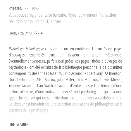
PAIEMENT SÉCURISÉ
Vous pouvez régler par carte bancaire. Paypal ou virement. Transaction
sécurisée par validation 3D Secure
LIVRAISON ASSURÉE
Psychologie bibliologique
consiste en un ensemble de fac-similés de pages
d'ouvrages rassemblés dans un classeur en carton mécanique.
Éventuellement anotées, parfois soulignées, ces pages - tirées d'ouvrages de
psychologie - ont été extraites de la bibliothèque personnelle de dix artistes
contemporains des années 60 et 70 : Vito Acconci, Robert Barry, AA Bronson,
Dorothy Iannone, Allan Kaprow, John Miller, Tania Mouraud, Olivier Mosset,
Yvonne Rainer et Dan Walsh. Chacune d'entre elles est le témoin d'une
lecture attentive, d'une motivation précisément psychologique quant à une
approche de l'art qui ne se limite donc pas uniquement au « théorique ».
Le classeur est introduit par une sélection de citations de philosophes sur la
question de la psychologie.
LIRE LA SUITE