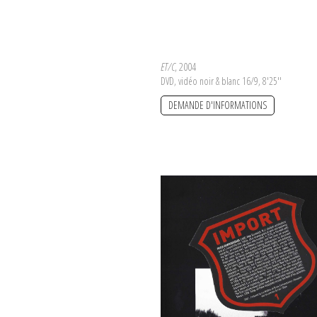
ET/C
, 2004
DVD, vidéo noir & blanc 16/9, 8'25''
DEMANDE D'INFORMATIONS