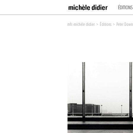
ÉDITIONS
mfc-michèle didier
>
Éditions
>
Peter Down