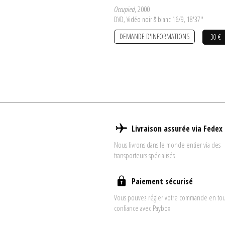
Occupied
, 2000
DVD, Vidéo noir & blanc 16/9, 18'37''
DEMANDE D'INFORMATIONS
30 €
Livraison assurée via Fedex
Nous livrons dans le monde entier via des
transporteurs spécialisés
Paiement sécurisé
Vous pouvez régler votre commande en to
confiance avec Paybox