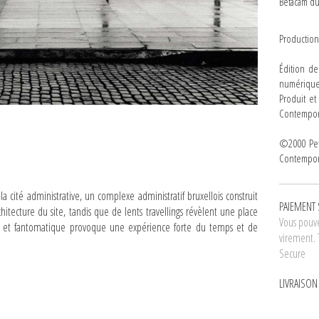
Betacam du
Productio
Édition d
numériqu
Produit et
Contempora
©2000 Pet
Contempora
a cité administrative, un complexe administratif bruxellois construit
PAIEMENT 
hitecture du site, tandis que de lents travellings révèlent une place
Vous pouve
re et fantomatique provoque une expérience forte du temps et de
virement. 
Secure
LIVRAISO