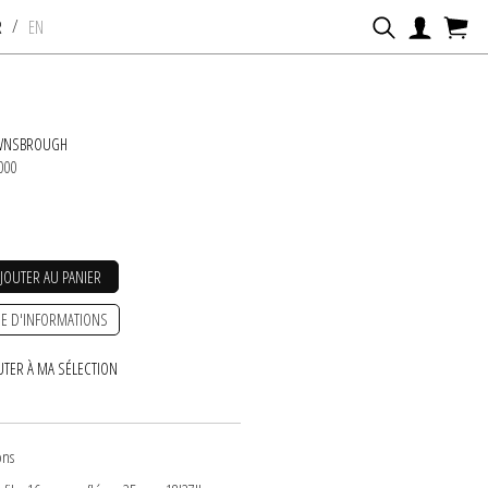
/
R
EN
WNSBROUGH
2000
AJOUTER AU PANIER
E D'INFORMATIONS
UTER À MA SÉLECTION
ons