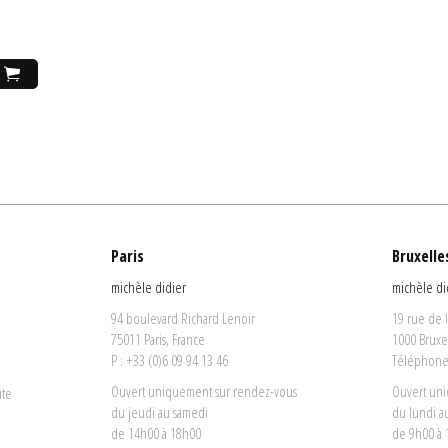
Paris
Bruxelle
michèle didier
michèle di
94 boulevard Richard Lenoir
19 rue de 
75011 Paris, France
1000 Bruxe
P : +33 (0)6 09 94 13 46
Téléphone 
Ouvert uniquement sur rendez-vous
Ouvert un
ute
du jeudi au samedi
du lundi a
de 14h00 à 18h00
de 9h00 à