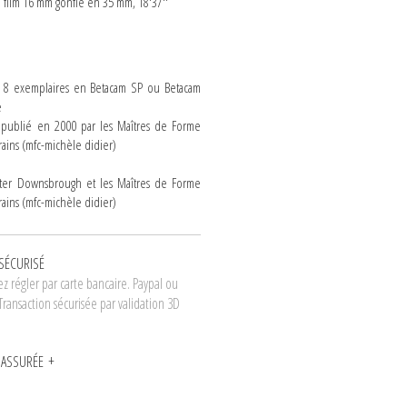
 film 16 mm gonflé en 35 mm, 18'37''
n
e 8 exemplaires en Betacam SP ou Betacam
e
 publié en 2000 par les Maîtres de Forme
ins (mfc-michèle didier)
er Downsbrough et les Maîtres de Forme
ins (mfc-michèle didier)
SÉCURISÉ
z régler par carte bancaire. Paypal ou
Transaction sécurisée par validation 3D
N ASSURÉE