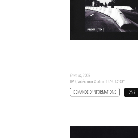
From to
, 2003
DVD, Vidéo noir & blanc 16/9, 14'30''
DEMANDE D'INFORMATIONS
25 €