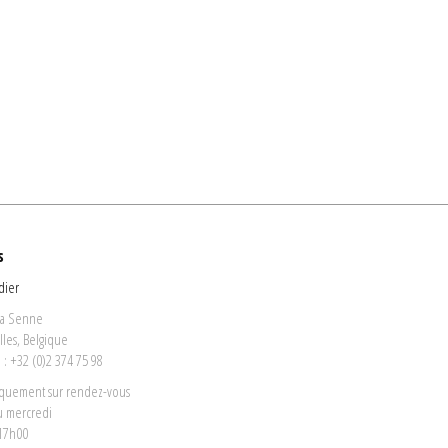
s
dier
la Senne
lles, Belgique
: +32 (0)2 374 75 98
iquement sur rendez-vous
u mercredi
 17h00