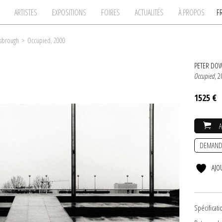
ARTISTES
EXPOSITIONS
FOIRES
ACTUALITÉS
À PROPOS
F
sbrough
>
Occupied, 2000
PETER DO
Occupied
, 
1525 €
DEMAND
AJO
Spécificati