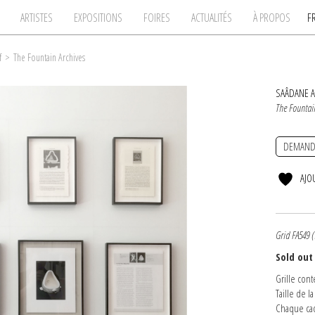
ARTISTES
EXPOSITIONS
FOIRES
ACTUALITÉS
À PROPOS
F
f
>
The Fountain Archives
SAÂDANE A
The Fountai
DEMAND
AJO
Grid FA549 (
Sold ou
Grille con
Taille de la
Chaque cad