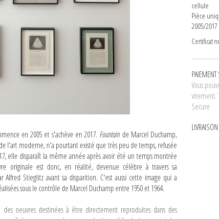
cellule
Pièce uni
2005/2017
Certificat 
PAIEMENT 
Vous pouve
virement. 
Secure
LIVRAISO
mmence en 2005 et s'achève en 2017.
Fountain
de Marcel Duchamp,
e de l'art moderne, n'a pourtant existé que très peu de temps, refusée
917, elle disparaît la même année après avoir été un temps montrée
euvre originale est donc, en réalité, devenue célèbre à travers sa
Alfred Stieglitz avant sa disparition. C'est aussi cette image qui a
réalisées sous le contrôle de Marcel Duchamp entre 1950 et 1964.
re des oeuvres destinées à être directement reproduites dans des