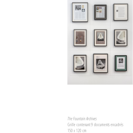
The Fountain Archives
Grille contenant 9 documents encadrés
150 x 120 cm