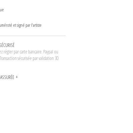
que
numéroté et signé par l'artiste
SÉCURISÉ
z régler par carte bancaire. Paypal ou
Transaction sécurisée par validation 3D
N ASSURÉE