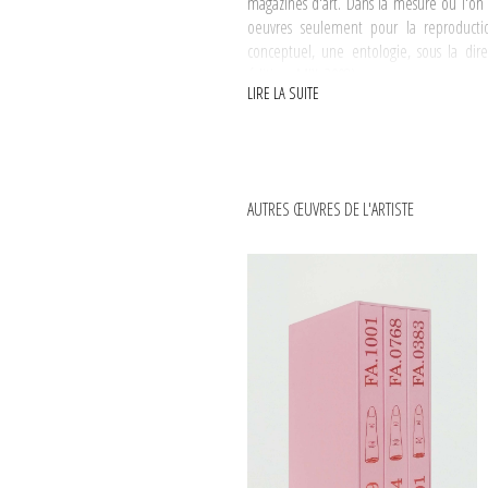
magazines d'art. Dans la mesure où l'on c
oeuvres seulement pour la reproduction
conceptuel, une entologie, sous la di
éditions MIX, 2008)
LIRE LA SUITE
Ce «pense-bête» formulé par John Baldessar
l'urinoir de Marcel Duchamp qui malgré s
l'art.
AUTRES ŒUVRES DE L'ARTISTE
Ce n'est pas un hasard si, en 2008, Saâda
spéciale, celle des publications dans le
constituée d'une multitude de pages arr
chacune encadrées individuellement. L'e
oeuvre, celle d'un regard contemporain sur 
C'est depuis neuf ans que Saâdane Afif a
la collection au gré de ses voyages, de 
répertoriant des livres du monde entier.
apporte une contribution significative e
vintage. Les nouvelles collectes viendront