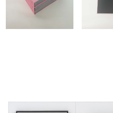
ntain Archives
d'«oeuvre hobby», mais cette dernière demande
d'hui l'archive s'approche des 850 entrées et vise à en atteindre mille
oit, comme le célèbre recueil de contes, pouvoir se lire telle une
 histoires racontant l'oeuvre
Fountain.