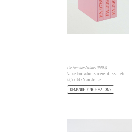
Saâdane Afif qualifie volontiers
The Fou
cependant une assiduité sans faille. Aujour
et une pour se voir achevée. Le corpus d
légende qui rassemblerait les mille et une
The Fountain Archives (INDEX)
Set de trois volumes insérés dans son étui
47,5 x 34 x 5 cm chaque
DEMANDE D'INFORMATIONS