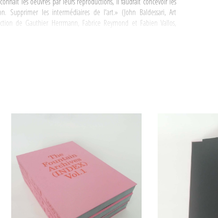
onnaît les oeuvres par leurs reproductions, il faudrait concevoir les
. Supprimer les intermédiaires de l'art.» (John Baldessari, Art
rection de Gauthier Herrmann, Fabrice Reymond et Fabien Vallos,
i se révèlerait être des plus pertinents au constat de la postérité de
a disparition est devenue l'une des oeuvres phares de l'histoire de
ne Afif décide de faire de
Fountain
l'objet d'une collection tout à fait
squelles le fameux ready-made est reproduit.
The Fountain Archives
est
achées sur lesquelles une reproduction de
Fountain
figure, elles sont
nsemble, par la répétition du motif, prend la forme d'une nouvelle
la manière dont se construit l'histoire et les mythes de l'art.
 engagé le processus de
The Fountain Archives
. Depuis, l'artiste alimente
ses recherches sur internet, en s'appuyant sur un ensemble de sites
 Un réseau de connaisseurs et de collectionneurs, au fil des années,
n suggérant ou envoyant des publications rares, éditions locales ou
 progressivement s'ajouter aux précédentes.