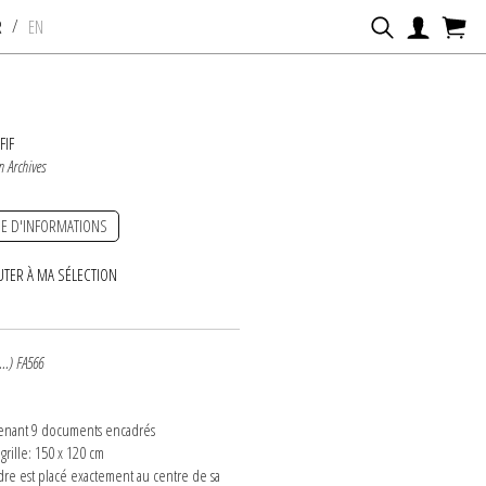
/
R
EN
FIF
n Archives
E D'INFORMATIONS
UTER À MA SÉLECTION
...) FA566
t
tenant 9 documents encadrés
 grille: 150 x 120 cm
re est placé exactement au centre de sa