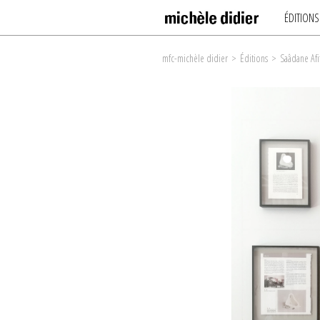
ÉDITIONS
mfc-michèle didier
>
Éditions
>
Saâdane Afi