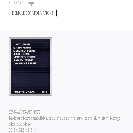
50 X 50 cm chaque
DEMANDE D'INFORMATIONS
SEMAINE FERMÉE
, 1972
Tableau à lettres amovibles, caoutchouc noir rainuré, cadre aluminium, lettrage
plastique blanc
33,5 x 24,5 x 2,5 cm