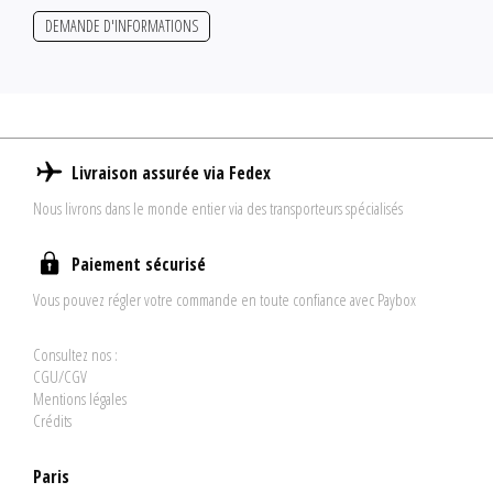
DEMANDE D'INFORMATIONS
Livraison assurée via Fedex
Nous livrons dans le monde entier via des transporteurs spécialisés
Paiement sécurisé
Vous pouvez régler votre commande en toute confiance avec Paybox
Consultez nos :
CGU/CGV
Mentions légales
Crédits
Paris