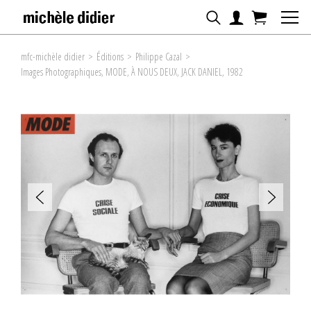
mfc-michèle didier
>
Éditions
>
Philippe Cazal
>
Images Photographiques, MODE, À NOUS DEUX, JACK DANIEL, 1982