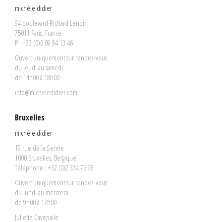
michèle didier
94 boulevard Richard Lenoir
75011 Paris, France
P : +33 (0)6 09 94 13 46
Ouvert uniquement sur rendez-vous
du jeudi au samedi
de 14h00 à 18h00
info@micheledidier.com
Bruxelles
michèle didier
19 rue de la Senne
1000 Bruxelles, Belgique
Téléphone : +32 (0)2 374 75 98
Ouvert uniquement sur rendez-vous
du lundi au mercredi
de 9h00 à 17h00
Juliette Cavenaile