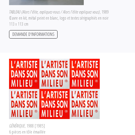
TABLEAU (Alors l'élite, expliquez-nous / Alors l'élite expliquez vous)
, 1989
Œuvre en kit, métal peint en blanc, logo et textes sérigraphiés en noir
113 x 113 cm
DEMANDE D'INFORMATIONS
GÉNÉRIQUE
, 1988 [1985]
6 pièces en tôle émaillée