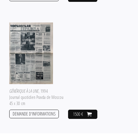
GÉNÉRIQUE À LA UNE
, 1994
Journal quotidien Pravda de Moscou
45 x 30 cm
DEMANDE D'INFORMATIONS
1500 €