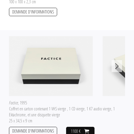
100 x 100 x 2,3 cm
DEMANDE D'INFORMATIONS
Factice
, 1995
Coffret en carton contenant 1 VHS vierge , 1 CD vierge, 1 K7 audio vierge, 1
Ektachrome, et une disquette vierge
25 x 34,5 x 9 cm
DEMANDE D'INFORMATIONS
1100 €