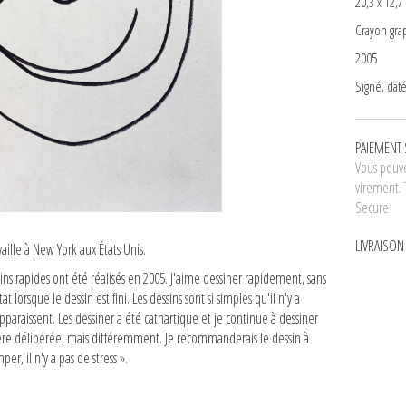
20,3 x 12,7
Crayon gra
2005
Signé, daté
PAIEMENT 
Vous pouve
virement. 
Secure
LIVRAISO
vaille à New York aux États Unis.
ssins rapides ont été réalisés en 2005. J'aime dessiner rapidement, sans
at lorsque le dessin est fini. Les dessins sont si simples qu'il n'y a
pparaissent. Les dessiner a été cathartique et je continue à dessiner
ière délibérée, mais différemment. Je recommanderais le dessin à
er, il n'y a pas de stress ».