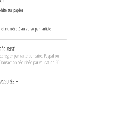
 cm
phite sur papier
 et numéroté au verso par l'artiste
SÉCURISÉ
z régler par carte bancaire. Paypal ou
Transaction sécurisée par validation 3D
N ASSURÉE