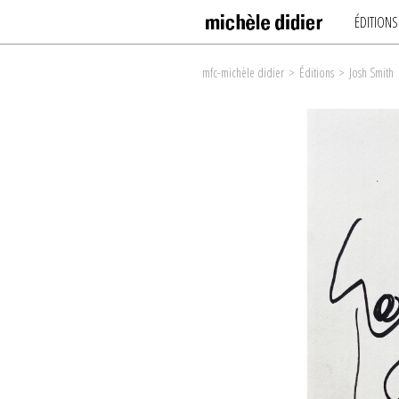
ÉDITIONS
mfc-michèle didier
>
Éditions
>
Josh Smith