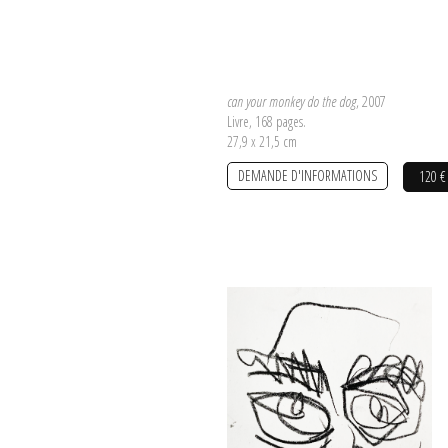
can your monkey do the dog
, 2007
Livre, 168 pages.
27,9 x 21,5 cm
DEMANDE D'INFORMATIONS
120 €