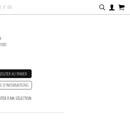
/
R
EN
H
 2005
AJOUTER AU PANIER
E D'INFORMATIONS
UTER À MA SÉLECTION