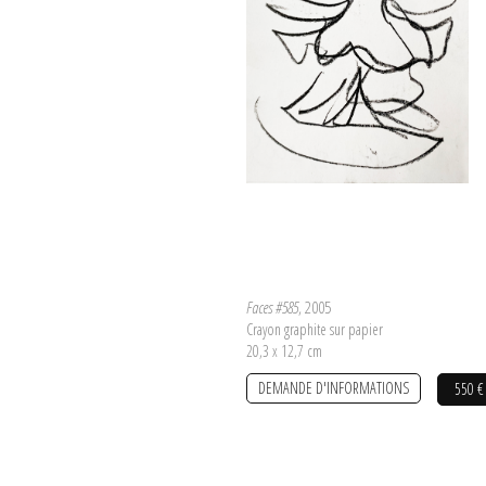
Faces #585
, 2005
Crayon graphite sur papier
20,3 x 12,7 cm
DEMANDE D'INFORMATIONS
550 €