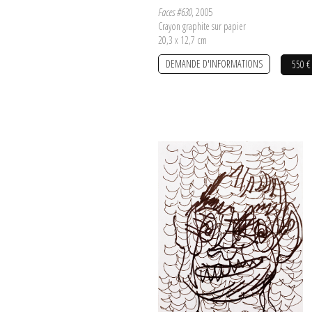
Faces #630
, 2005
Crayon graphite sur papier
20,3 x 12,7 cm
DEMANDE D'INFORMATIONS
550 €