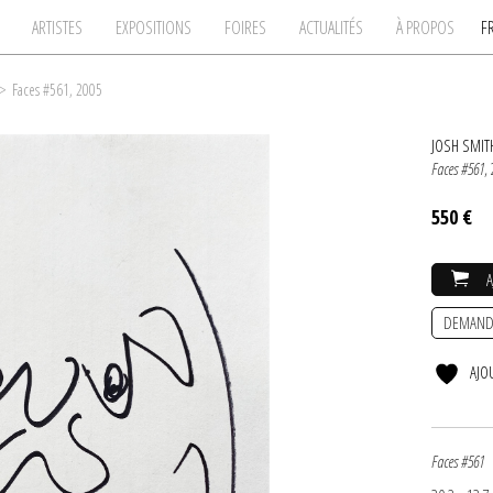
ARTISTES
EXPOSITIONS
FOIRES
ACTUALITÉS
À PROPOS
F
>
Faces #561, 2005
JOSH SMIT
Faces #561
,
550 €
DEMAND
AJO
Faces #561