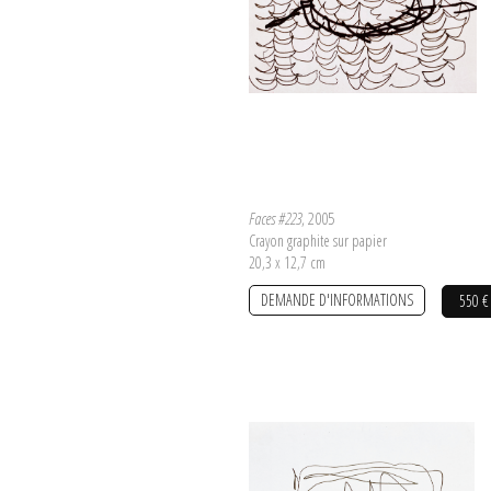
Faces #223
, 2005
Crayon graphite sur papier
20,3 x 12,7 cm
DEMANDE D'INFORMATIONS
550 €