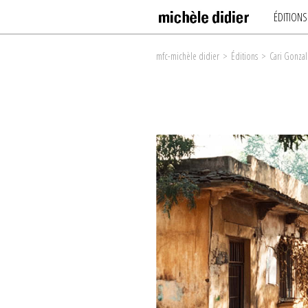
ÉDITIONS
mfc-michèle didier
>
Éditions
>
Cari Gonzal