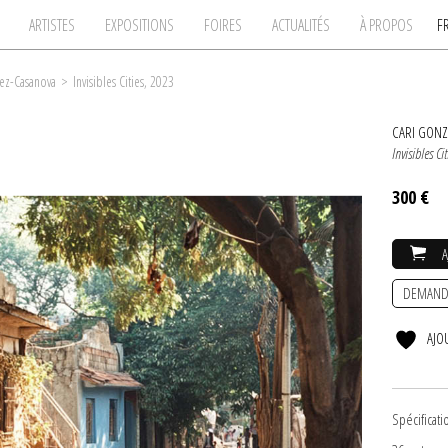
ARTISTES
EXPOSITIONS
FOIRES
ACTUALITÉS
À PROPOS
F
ez-Casanova
>
Invisibles Cities, 2023
CARI GON
Invisibles Cit
300 €
DEMAND
AJO
Spécificati