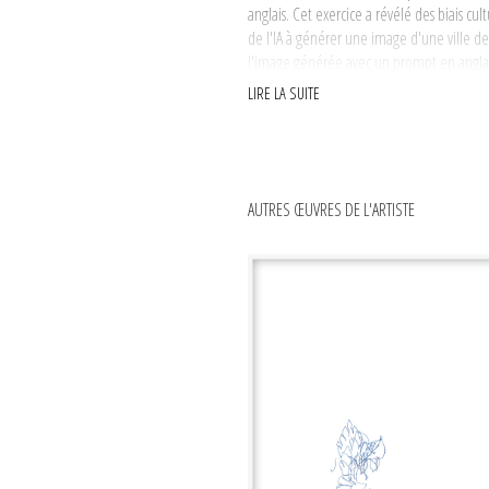
anglais. Cet exercice a révélé des biais c
de l'IA à générer une image d'une ville d
l'image générée avec un prompt en anglais
complexité et la subjectivité des récits ont 
LIRE LA SUITE
sensorielles et poétiques de nos récits fa
Son projet
Invisible Cities
tire son titre du 
possibilités illimitées de l'imagination à tra
objets, les dessins et les vidéos produits 
AUTRES ŒUVRES DE L'ARTISTE
dont nous construisons une mythologie d'u
mélancolie qui se forme parfois autour d'
construit un caractère émotionnel compl
dans les lieux touristiques ; comment un li
expériences fabriquées qui brouillent les
sensibilités et nos souvenirs personnels p
l'on peut qualifier de fabriquée, dans laq
cette même situation».