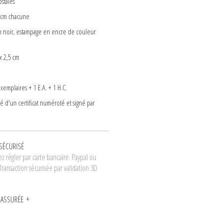
ostales
8 cm chacune
ton noir, estampage en encre de couleur
x 2,5 cm
exemplaires + 1 E.A. + 1 H.C.
 d'un certificat numéroté et signé par
SÉCURISÉ
z régler par carte bancaire. Paypal ou
Transaction sécurisée par validation 3D
N ASSURÉE