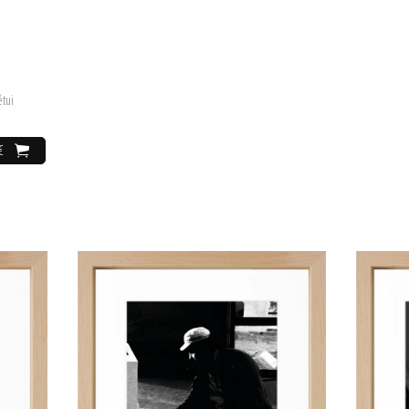
étui
€