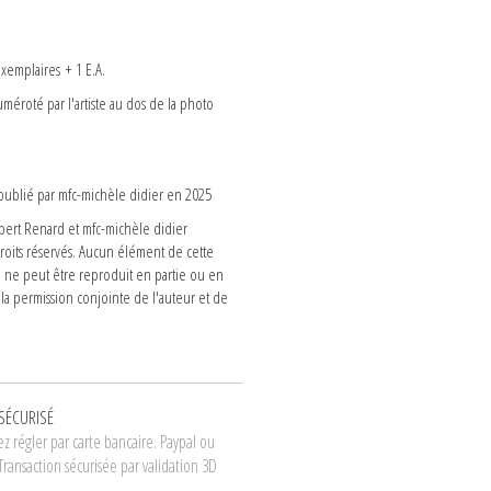
n
exemplaires + 1 E.A.
méroté par l'artiste au dos de la photo
 publié par mfc-michèle didier en 2025
rt Renard et mfc-michèle didier
droits réservés. Aucun élément de cette
n ne peut être reproduit en partie ou en
 la permission conjointe de l'auteur et de
SÉCURISÉ
z régler par carte bancaire. Paypal ou
Transaction sécurisée par validation 3D