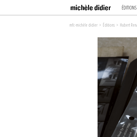
ÉDITIONS
mfc-michèle didier
>
Éditions
>
Hubert Ren