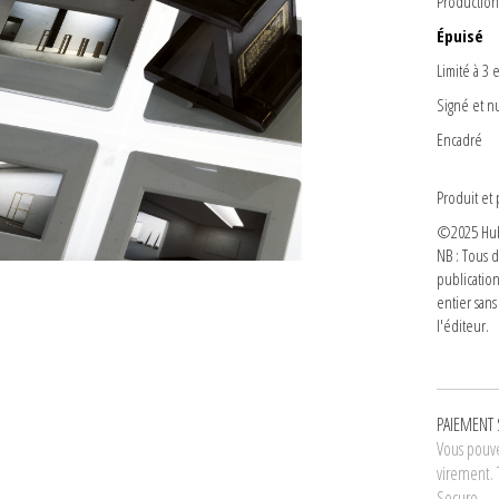
Productio
Épuisé
Limité à 3 
Signé et nu
Encadré
Produit et
©2025 Hube
NB : Tous 
publicatio
entier sans
l'éditeur.
PAIEMENT 
Vous pouve
virement. 
Secure