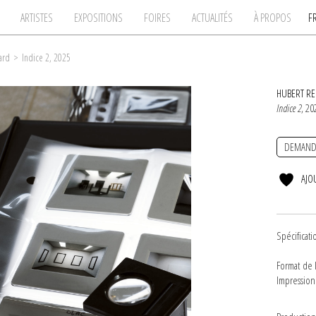
ARTISTES
EXPOSITIONS
FOIRES
ACTUALITÉS
À PROPOS
F
ard
>
Indice 2, 2025
HUBERT R
Indice 2
, 20
DEMAND
AJO
Spécificati
Format de 
Impression