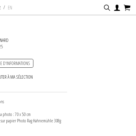
/
R
EN
ENARD
25
E D'INFORMATIONS
UTER À MA SÉLECTION
ons
la photo : 70 x 50 cm
 sur papier Photo Rag Hahnemühle 308g