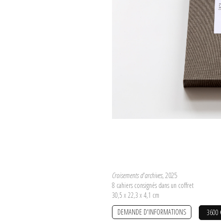
Croisements d'archives
, 2025
8 cahiers consignés dans un coffret
30,5 x 22,3 x 4,1 cm
DEMANDE D'INFORMATIONS
3600 