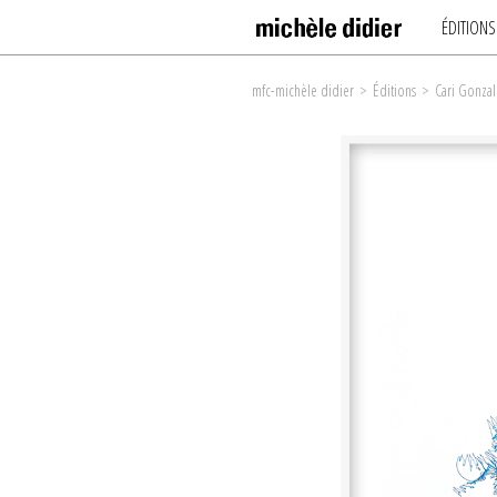
ÉDITIONS
mfc-michèle didier
>
Éditions
>
Cari Gonzal