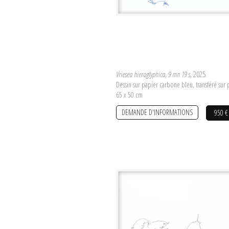
Vriesea hieroglyphica, 9 mn 19 s
, 2025
Dessin sur papier carbone bleu, transféré sur
65 x 50 cm
DEMANDE D'INFORMATIONS
950 €