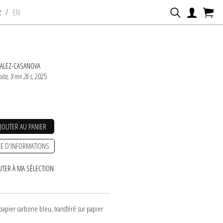
/
R
EN
ZALEZ-CASANOVA
ita, 9 mn 26 s
, 2025
AJOUTER AU PANIER
E D'INFORMATIONS
UTER À MA SÉLECTION
papier carbone bleu, transféré sur papier