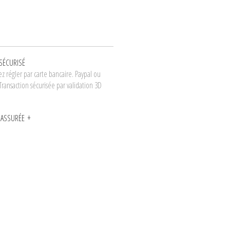
SÉCURISÉ
z régler par carte bancaire. Paypal ou
Transaction sécurisée par validation 3D
N ASSURÉE