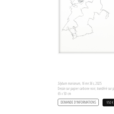
Silybum marianum, 16 mn 56 s
, 2025
Dessin sur papier carbone noir, transféré sur 
65 x 50 cm
DEMANDE D'INFORMATIONS
950 €