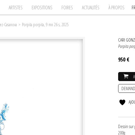
ARTISTES
EXPOSITIONS
FOIRES
ACTUALITÉS
À PROPOS
F
ez-Casanova
>
Porpita porpita, 9 mn 26 s, 2025
CARI GON
Porpita porp
950 €
DEMAND
AJO
Dessin sur 
200g