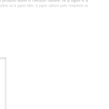
 perception visuelle et l'exécution manuelle. Par sa fragilité et sa
outières ou le papier bible, le papier carbone porte l'empreinte du