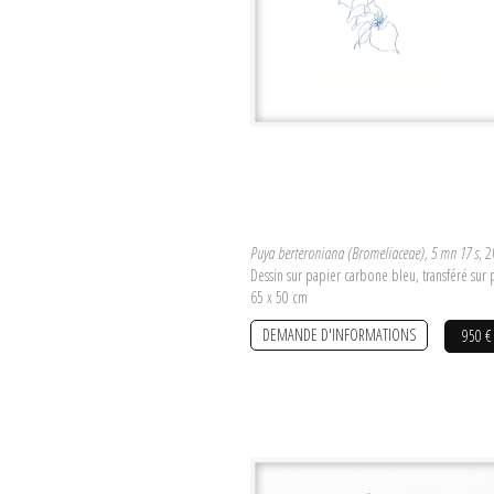
Puya berteroniana (Bromeliaceae), 5 mn 17 s
, 
Dessin sur papier carbone bleu, transféré sur
65 x 50 cm
DEMANDE D'INFORMATIONS
950 €