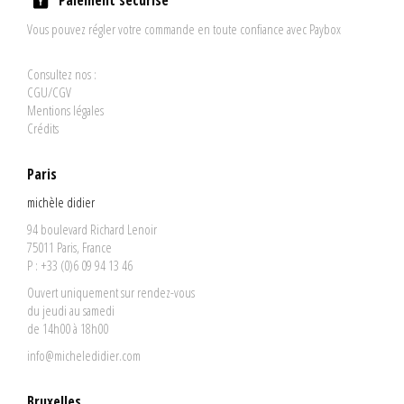
Paiement sécurisé
Vous pouvez régler votre commande en toute confiance avec Paybox
Consultez nos :
CGU/CGV
Mentions légales
Crédits
Paris
michèle didier
94 boulevard Richard Lenoir
75011 Paris, France
P : +33 (0)6 09 94 13 46
Ouvert uniquement sur rendez-vous
du jeudi au samedi
de 14h00 à 18h00
info@micheledidier.com
Bruxelles