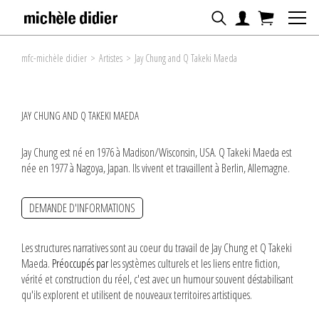
mfc-michèle didier
>
Artistes
>
Jay Chung and Q Takeki Maeda
JAY CHUNG AND Q TAKEKI MAEDA
Jay Chung est né en 1976 à Madison/Wisconsin, USA. Q Takeki Maeda est
née en 1977 à Nagoya, Japan. Ils vivent et travaillent à Berlin, Allemagne.
DEMANDE D'INFORMATIONS
Les structures narratives sont au coeur du travail de Jay Chung et Q Takeki
Maeda.
Préoccupés par
les systèmes culturels et les liens entre fiction,
vérité et construction du réel, c'est avec un humour souvent déstabilisant
qu'ils explorent et utilisent de nouveaux territoires artistiques.