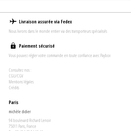
Livraison assurée via Fedex
Nous livrons dans le monde entier via des transporteurs spécialisés
Paiement sécurisé
Vous pouvez régler votre commande en toute confiance avec Paybox
Consultez nos :
CGU/CGV
Mentions légales
Crédits
Paris
michèle didier
94 boulevard Richard Lenoir
75011 Paris, France