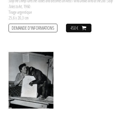
Sally the Chimp Turns the Tables and Becomes an Artist / Who Draws Who at the Zoo : Sally
Takes to Art
, 1960
Tirage argentique
25,6 x 20,3 cm
DEMANDE D'INFORMATIONS
450 €