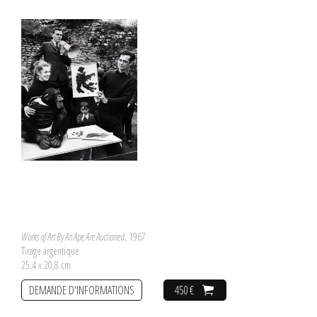
Works of Art By An Ape Are Auctioned
, 1967
Tirage argentique
25,4 x 20,8 cm
DEMANDE D'INFORMATIONS
450 €