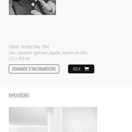
Christine : The Baby Chimp
, 1954
Livre, couverture rigide avec jaquette, imprimé en offset
23,3 x 18,8 cm
DEMANDE D'INFORMATIONS
450 €
EXPOSITIONS