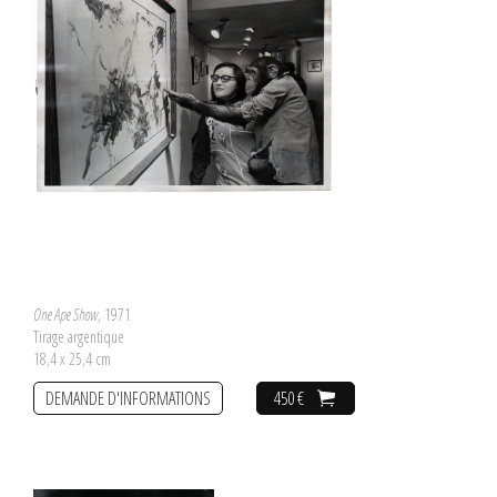
One Ape Show
, 1971
Tirage argentique
18,4 x 25,4 cm
DEMANDE D'INFORMATIONS
450 €