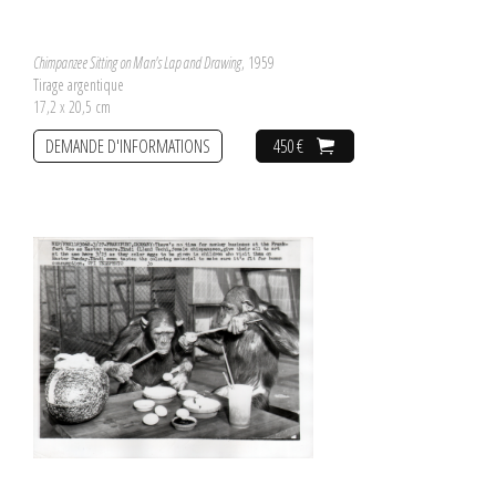
Chimpanzee Sitting on Man's Lap and Drawing
, 1959
Tirage argentique
17,2 x 20,5 cm
DEMANDE D'INFORMATIONS
450 €