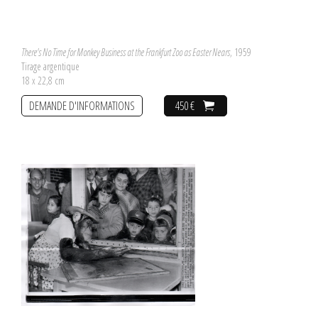
There's No Time for Monkey Business at the Frankfurt Zoo as Easter Nears
, 1959
Tirage argentique
18 x 22,8 cm
DEMANDE D'INFORMATIONS
450 €