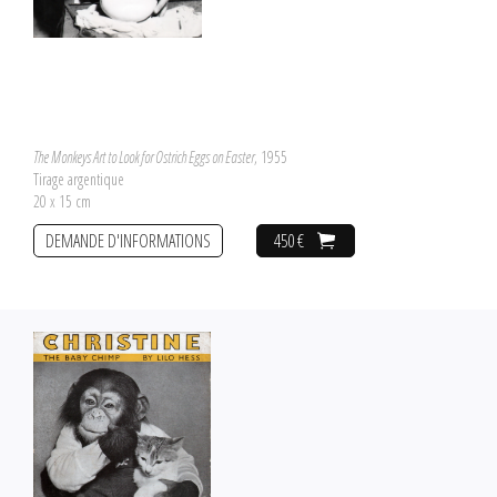
The Monkeys Art to Look for Ostrich Eggs on Easter
, 1955
Tirage argentique
20 x 15 cm
DEMANDE D'INFORMATIONS
450 €