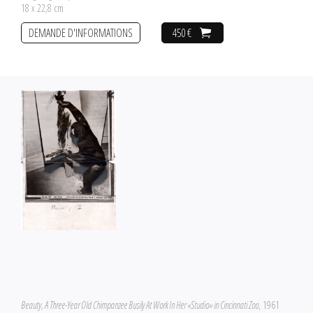
18 x 22,8 cm
DEMANDE D'INFORMATIONS
450 €
Beauty, A Three-Year Old Chimpanzee Busily At Work In Her «Studio» in Cincinnati Zoo
, 1961