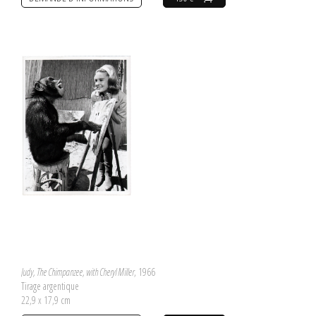
Judy, The Chimpanzee, with Cheryl Miller
, 1966
Tirage argentique
22,9 x 17,9 cm