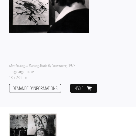
Man Looking at Painting Made By Chimpanzee
, 1978
Tirage argentique
18 x 23.9 cm
DEMANDE D'INFORMATIONS
450 €