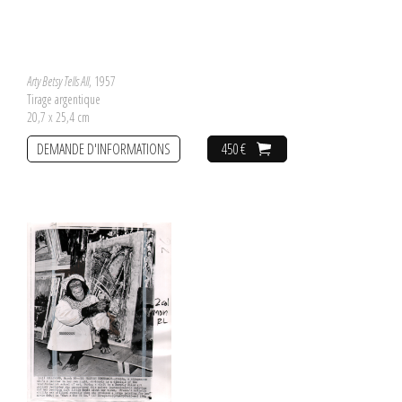
Arty Betsy Tells All
, 1957
Tirage argentique
20,7 x 25,4 cm
DEMANDE D'INFORMATIONS
450 €