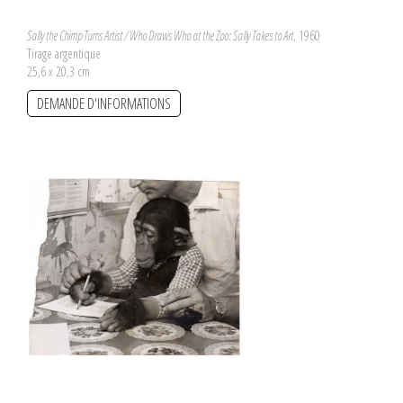
Sally the Chimp Turns Artist / Who Draws Who at the Zoo: Sally Takes to Art
, 1960
Tirage argentique
25,6 x 20,3 cm
DEMANDE D'INFORMATIONS