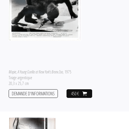
Mopie, A Young Gorilla at New York's Bronx Zoo
, 1975
Tirage argentique
20,3 x 25,7 cm
DEMANDE D'INFORMATIONS
450 €