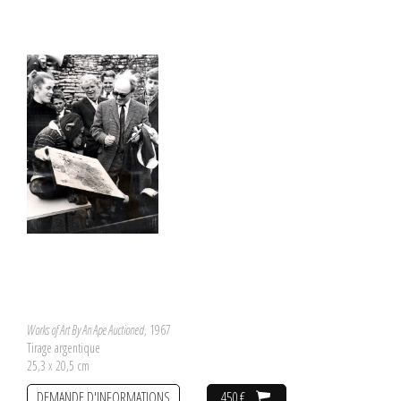
Works of Art By An Ape Auctioned
, 1967
Tirage argentique
25,3 x 20,5 cm
DEMANDE D'INFORMATIONS
450 €