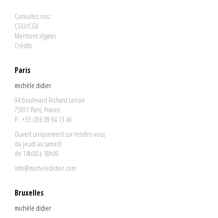
Consultez nos :
CGU/CGV
Mentions légales
Crédits
Paris
michèle didier
94 boulevard Richard Lenoir
75011 Paris, France
P : +33 (0)6 09 94 13 46
Ouvert uniquement sur rendez-vous
du jeudi au samedi
de 14h00 à 18h00
info@micheledidier.com
Bruxelles
michèle didier