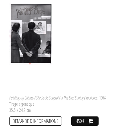
Paintings by Chimps / She Seeks Supprot For This Soul-Stirring Experience
, 1967
Tirage argentique
35,5 x 24,7 cm
DEMANDE D'INFORMATIONS
450 €