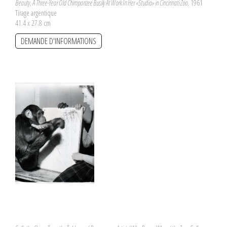
Beauty, A Three-Year Old Chimpanzee Busily At Work In Her «Studio» in Cincinnati Zoo
, 1961
Tirage argentique
41.4 x 27.8 cm
DEMANDE D'INFORMATIONS