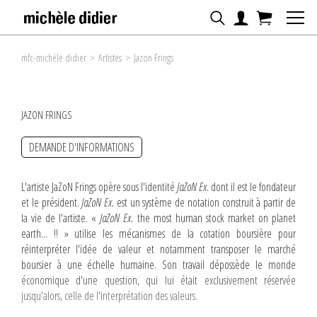
mfc-michèle didier
>
Artistes
>
Jazon Frings
JAZON FRINGS
DEMANDE D'INFORMATIONS
L'artiste JaZoN Frings opère sous l'identité
JaZoN Ex.
dont il est le fondateur
et le président.
JaZoN Ex.
est un système de notation construit à partir de
la vie de l'artiste. «
JaZoN Ex.
the most human stock market on planet
earth... !! » utilise les mécanismes de la cotation boursière pour
réinterpréter l'idée de valeur et notamment transposer le marché
boursier à une échelle humaine. Son travail dépossède le monde
économique d'une question, qui lui était exclusivement réservée
jusqu'alors, celle de l'interprétation des valeurs.