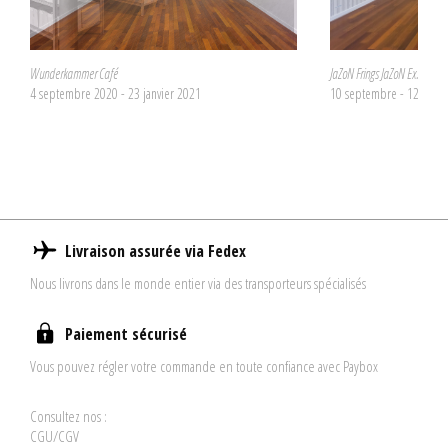
Wunderkammer Café
JaZoN Frings JaZoN Ex.
4 septembre 2020 - 23 janvier 2021
10 septembre - 12 nov
Livraison assurée via Fedex
Nous livrons dans le monde entier via des transporteurs spécialisés
Paiement sécurisé
Vous pouvez régler votre commande en toute confiance avec Paybox
Consultez nos :
CGU/CGV