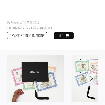
rencontrer l'autre entraînent des réactions en chaîne: amour, colère,
fatigue, stress, rire...
The Economics #1-4
, 2016-2018
4 revues, 28 x 21,6 cm, 20 pages chaque
DEMANDE D'INFORMATIONS
40 €