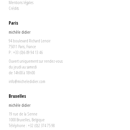
Mentions légales
Crédits
Paris
michèle didier
94 boulevard Richard Lenoir
75011 Paris, France
P : +33 (0)6 09 94 13 46
Ouvert uniquement sur rendez-vous
du jeudi au samedi
de 14h00 à 18h00
info@micheledidier.com
Bruxelles
michèle didier
19 rue de la Senne
1000 Bruxelles, Belgique
Téléphone : +32 (0)2 374 75 98