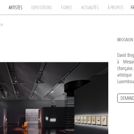
ARTISTES
EXPOSITIONS
FOIRES
ACTUALITÉS
À PROPOS
F
in
BROGNON 
David Bro
à Messan
(français
artistiqu
Luxembourg
DEMAND