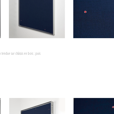
 de Joël Andrianomearisoa, de
Brognon Rollin
, de Laura Henno et
era lieu à une exposition au Musée d'Art Moderne de Paris, du 2
ommissariat de Odile Burluraux du MAM et de Nicolas Liucci-Goutnikov
t aura lieu le jeudi 22 octobre 2026
.
n tendue sur châssis en bois ; puis