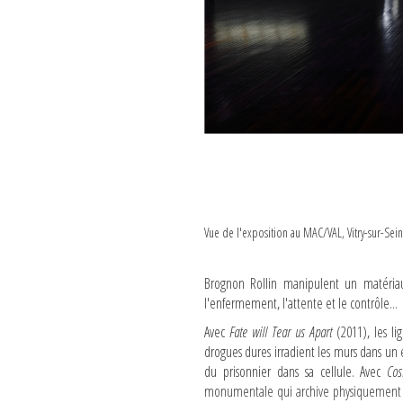
Vue de l'exposition au MAC/VAL, Vitry-sur-Sei
Brognon Rollin manipulent un matériau 
l'enfermement, l'attente et le contrôle...
Avec
Fate will Tear us Apart
(2011), les l
drogues dures irradient les murs dans un 
du prisonnier dans sa cellule. Avec
Cos
monumentale qui archive physiquement la 