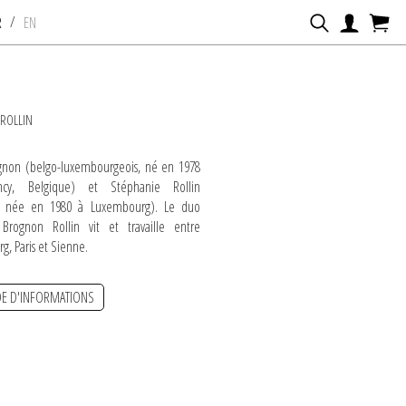
/
R
EN
ROLLIN
gnon (belgo-luxembourgeois, né en 1978
cy, Belgique) et Stéphanie Rollin
e, née en 1980 à Luxembourg). Le duo
e Brognon Rollin vit et travaille entre
, Paris et Sienne.
E D'INFORMATIONS