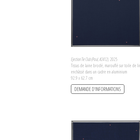
édition du Prix Marcel Duchamp. Il s'agit
de Josèfa Ntjam. Leur nomination donn
octobre 2026 au 7 février 2027, sous le c
du Centre Pompidou.
L'annonce du lauréa
Ejection Tie Club (Paul, #2412)
, 2025
Tissus de laine brodé, marouflé sur toile de li
enchâssé dans un cadre en aluminium
92.9 x 62.7 cm
DEMANDE D'INFORMATIONS