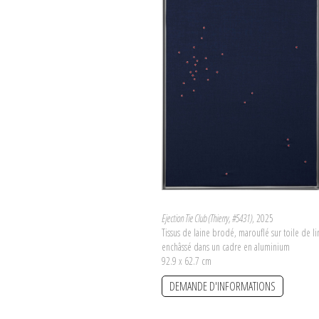
Ejection Tie Club (Thierry, #5431)
, 2025
Tissus de laine brodé, marouflé sur toile de li
enchâssé dans un cadre en aluminium
92.9 x 62.7 cm
DEMANDE D'INFORMATIONS