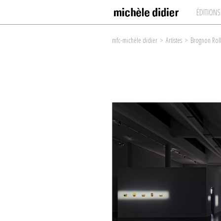
ÉDITIONS
mfc-michèle didier
>
Artistes
>
Brognon Roll