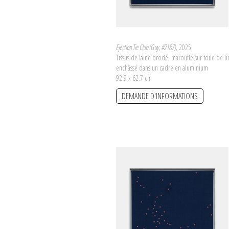
Ejection Tie Club (Guy, #2187)
, 2025
Tissus de laine brodé, marouflé sur toile de li
enchâssé dans un cadre en aluminium
92.9 x 62.7 cm
DEMANDE D'INFORMATIONS