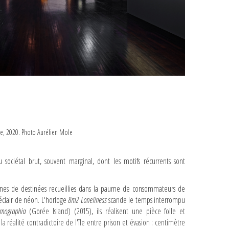
ne, 2020. Photo Aurélien Mole
sociétal brut, souvent marginal, dont les motifs récurrents sont
ignes de destinées recueillies dans la paume de consommateurs de
éclair de néon. L'horloge
8m2 Loneliness
scande le temps interrompu
mographia
(Gorée Island) (2015), ils réalisent une pièce folle et
réalité contradictoire de l'île entre prison et évasion : centimètre