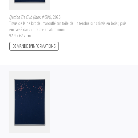
Ejection Tie Club (Max, #4394)
, 2025
Tissus de laine brodé, marouflé sur toile de lin tendue sur châssis en bois ; puis
enchâssé dans un cadre en aluminium
92.9 x 62.7 cm
DEMANDE D'INFORMATIONS