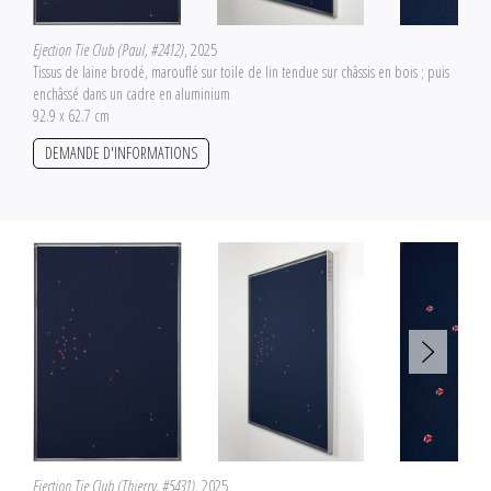
Ejection Tie Club (Paul, #2412)
, 2025
Tissus de laine brodé, marouflé sur toile de lin tendue sur châssis en bois ; puis
enchâssé dans un cadre en aluminium
92.9 x 62.7 cm
DEMANDE D'INFORMATIONS
Ejection Tie Club (Thierry, #5431)
, 2025