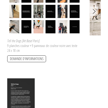
Tell the Dogs [Art Basel Paris]
9 planches couleur + 9 panneaux de couleur noire avec texte
24 x 18 cm
DEMANDE D'INFORMATIONS