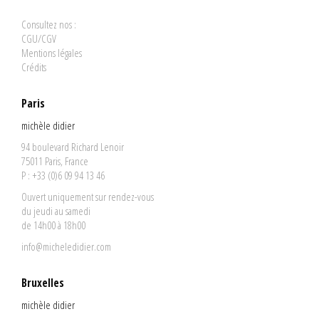
Consultez nos :
CGU/CGV
Mentions légales
Crédits
Paris
michèle didier
94 boulevard Richard Lenoir
75011 Paris, France
P : +33 (0)6 09 94 13 46
Ouvert uniquement sur rendez-vous
du jeudi au samedi
de 14h00 à 18h00
info@micheledidier.com
Bruxelles
michèle didier