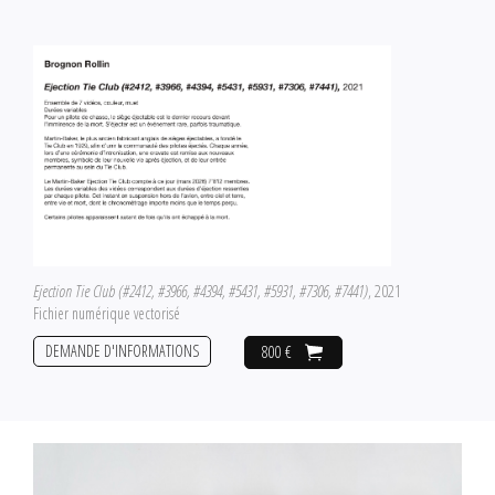
Ejection Tie Club (#2412, #3966, #4394, #5431, #5931, #7306, #7441)
, 2021
Fichier numérique vectorisé
DEMANDE D'INFORMATIONS
800 €