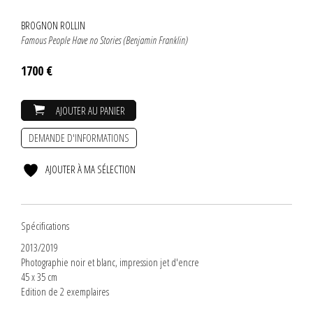
BROGNON ROLLIN
Famous People Have no Stories (Benjamin Franklin)
1700 €
AJOUTER AU PANIER
DEMANDE D'INFORMATIONS
AJOUTER À MA SÉLECTION
Spécifications
2013/2019
Photographie noir et blanc, impression jet d'encre
45 x 35 cm
Edition de 2 exemplaires