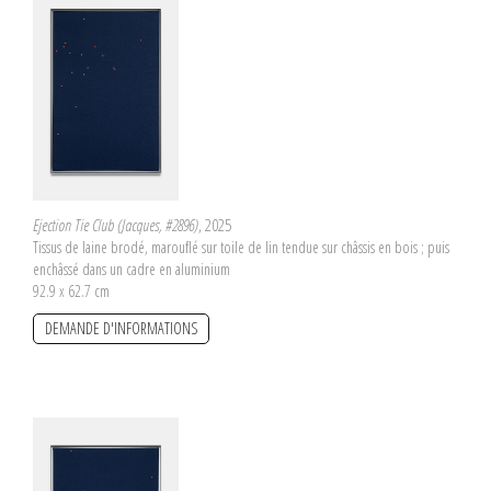
Ejection Tie Club (Jacques, #2896)
, 2025
Tissus de laine brodé, marouflé sur toile de lin tendue sur châssis en bois ; puis
enchâssé dans un cadre en aluminium
92.9 x 62.7 cm
DEMANDE D'INFORMATIONS