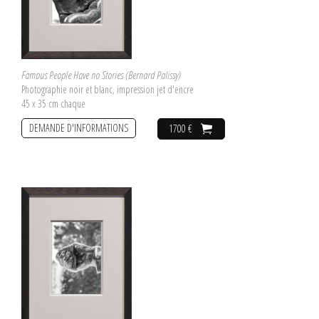
Famous People Have no Stories (Bernard Palissy)
Photographie noir et blanc, impression jet d'encre
45 x 35 cm chaque
DEMANDE D'INFORMATIONS
1700 €