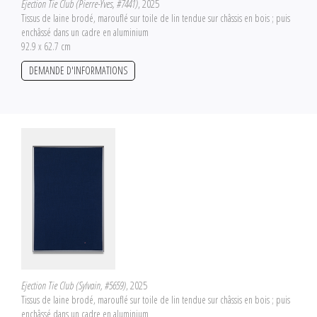
Ejection Tie Club (Pierre-Yves, #7441)
, 2025
Tissus de laine brodé, marouflé sur toile de lin tendue sur châssis en bois ; puis
enchâssé dans un cadre en aluminium
92.9 x 62.7 cm
DEMANDE D'INFORMATIONS
Ejection Tie Club (Sylvain, #5659)
, 2025
Tissus de laine brodé, marouflé sur toile de lin tendue sur châssis en bois ; puis
enchâssé dans un cadre en aluminium