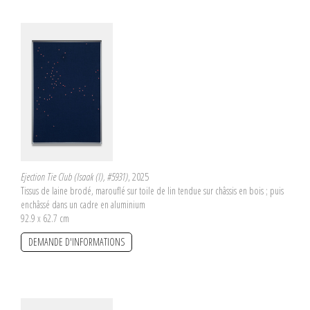
Ejection Tie Club (Isaak (I), #5931)
, 2025
Tissus de laine brodé, marouflé sur toile de lin tendue sur châssis en bois ; puis
enchâssé dans un cadre en aluminium
92.9 x 62.7 cm
DEMANDE D'INFORMATIONS