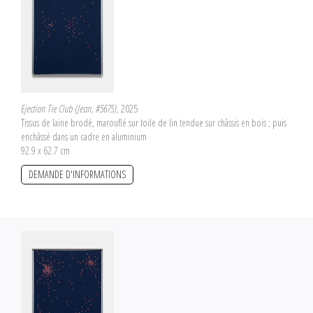
Ejection Tie Club (Jean, #5675)
, 2025
Tissus de laine brodé, marouflé sur toile de lin tendue sur châssis en bois ; puis
enchâssé dans un cadre en aluminium
92.9 x 62.7 cm
DEMANDE D'INFORMATIONS