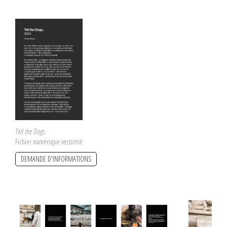
Tell the Dogs
Fichier numérique vectorisé
DEMANDE D'INFORMATIONS