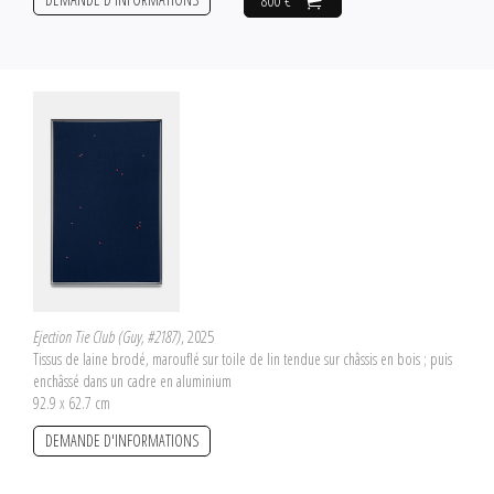
800 €
Ejection Tie Club (Guy, #2187)
, 2025
Tissus de laine brodé, marouflé sur toile de lin tendue sur châssis en bois ; puis
enchâssé dans un cadre en aluminium
92.9 x 62.7 cm
DEMANDE D'INFORMATIONS