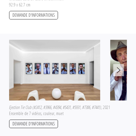
92.9 x 62.7 cm
DEMANDE D'INFORMATIONS
Ejection Tie Club (#2412, #3966, #4394, #5431, #5931, #7306, #7441)
, 2021
Ensemble de 7 vidéos, couleur, muet
DEMANDE D'INFORMATIONS