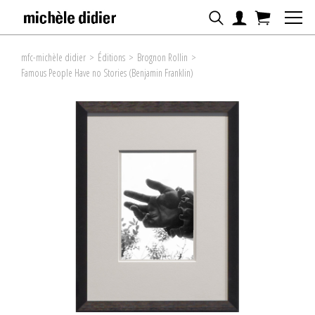
mfc-michèle didier
>
Éditions
>
Brognon Rollin
>
Famous People Have no Stories (Benjamin Franklin)