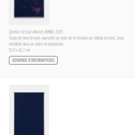
Ejection Tie Club (Marcel, #3966)
, 2025
Tissus de laine brodé, marouflé sur toile de lin tendue sur châssis en bois ; puis
enchâssé dans un cadre en aluminium
92.9 x 62.7 cm
DEMANDE D'INFORMATIONS