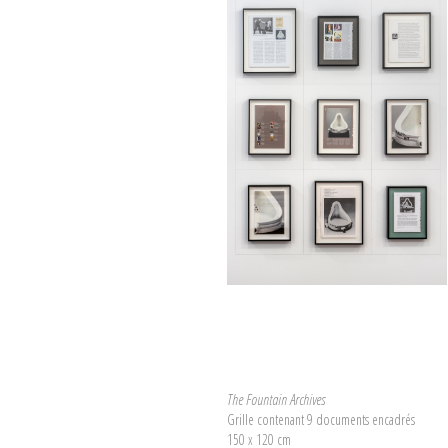
The Fountain Archives
Grille contenant 9 documents encadrés
150 x 120 cm