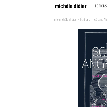
ÉDITIONS
mfc-michèle didier
>
Éditions
>
Saâdane Afi