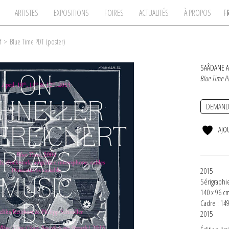
ARTISTES
EXPOSITIONS
FOIRES
ACTUALITÉS
À PROPOS
F
f
>
Blue Time PDT (poster)
SAÂDANE A
Blue Time P
DEMAND
AJO
2015
Sérigraphi
140 x 96 c
Cadre : 149
2015