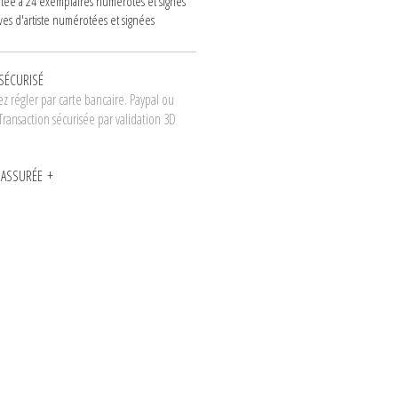
mitée à 24 exemplaires numérotés et signés
ves d'artiste numérotées et signées
SÉCURISÉ
z régler par carte bancaire. Paypal ou
Transaction sécurisée par validation 3D
N ASSURÉE