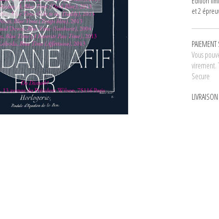
Édition li
et 2 épreu
PAIEMENT 
Vous pouve
virement. 
Secure
LIVRAISO