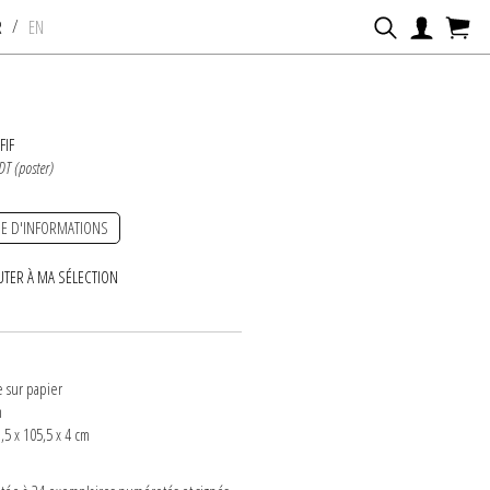
/
R
EN
FIF
DT (poster)
E D'INFORMATIONS
UTER À MA SÉLECTION
e sur papier
m
,5 x 105,5 x 4 cm