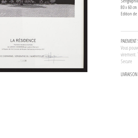
Sérigraphie
80 x 60 cm
Edition de
PAIEMENT 
Vous pouve
virement. 
Secure
LIVRAISO