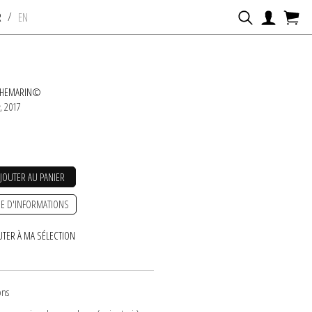
/
R
EN
CHEMARIN©
e
, 2017
AJOUTER AU PANIER
E D'INFORMATIONS
UTER À MA SÉLECTION
ons