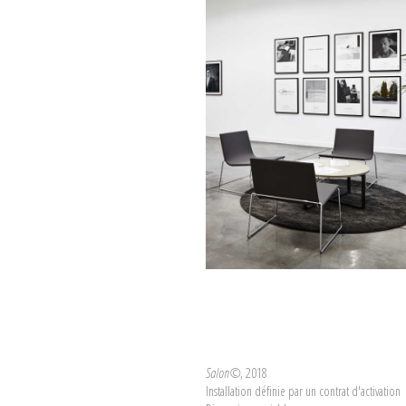
Salon©
, 2018
Installation définie par un contrat d'activation