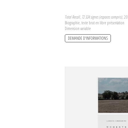
Total Recall, 72 324 signes (espaces compris)
, 20
Biographie, texte brut en libre présentation
Dimension variable
DEMANDE D'INFORMATIONS