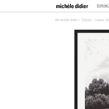
ÉDITIONS
mfc-michèle didier
>
Éditions
>
Ludovic C