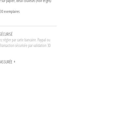
 sur papier, deux couleurs (noir et gris)
 30 exemplaires
SÉCURISÉ
z régler par carte bancaire. Paypal ou
Transaction sécurisée par validation 3D
N ASSURÉE