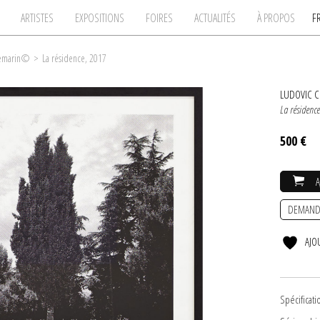
ARTISTES
EXPOSITIONS
FOIRES
ACTUALITÉS
À PROPOS
F
hemarin©
>
La résidence, 2017
LUDOVIC 
La résidenc
500 €
DEMAND
AJO
Spécificati