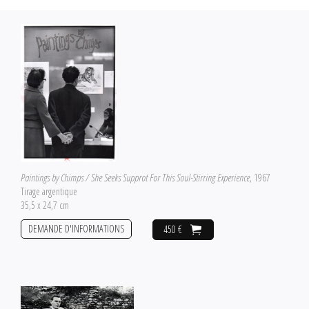
Paintings by Chimps / She Seeks Supprot For This Soul-Stirring Experience
, 1967
Tirage argentique
35,5 x 24,7 cm
DEMANDE D'INFORMATIONS
450 €