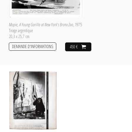
Mopie, A Young Gorilla at New York's Bronx Zoo
, 1975
Tirage argentique
20,3 x 25,7 cm
DEMANDE D'INFORMATIONS
450 €