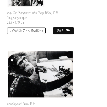
Judy, The Chimpanzee, with Cheryl Miller
, 1966
Tirage argentique
22,9 x 17,9 cm
DEMANDE D'INFORMATIONS
450 €
Le chimpanzé Peter
, 1964