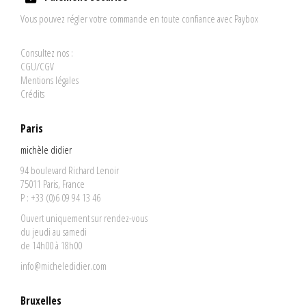
Vous pouvez régler votre commande en toute confiance avec Paybox
Consultez nos :
CGU/CGV
Mentions légales
Crédits
Paris
michèle didier
94 boulevard Richard Lenoir
75011 Paris, France
P : +33 (0)6 09 94 13 46
Ouvert uniquement sur rendez-vous
du jeudi au samedi
de 14h00 à 18h00
info@micheledidier.com
Bruxelles