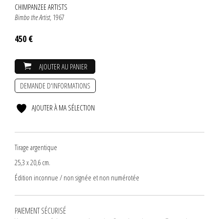
CHIMPANZEE ARTISTS
Bimbo the Artist
, 1967
450 €
AJOUTER AU PANIER
DEMANDE D'INFORMATIONS
AJOUTER À MA SÉLECTION
Tirage argentique
25,3 x 20,6 cm.
Édition inconnue / non signée et non numérotée
PAIEMENT SÉCURISÉ