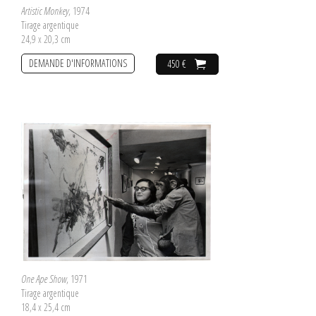
Artistic Monkey
, 1974
Tirage argentique
24,9 x 20,3 cm
DEMANDE D'INFORMATIONS
450 €
One Ape Show
, 1971
Tirage argentique
18,4 x 25,4 cm