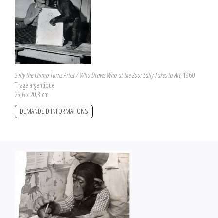
Sally the Chimp Turns Artist / Who Draws Who at the Zoo: Sally Takes to Art
, 1960
Tirage argentique
25,6 x 20,3 cm
DEMANDE D'INFORMATIONS