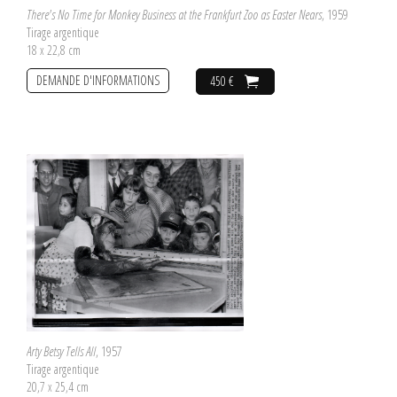
There's No Time for Monkey Business at the Frankfurt Zoo as Easter Nears
, 1959
Tirage argentique
18 x 22,8 cm
DEMANDE D'INFORMATIONS
450 €
Arty Betsy Tells All
, 1957
Tirage argentique
20,7 x 25,4 cm