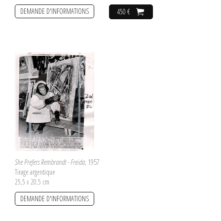
DEMANDE D'INFORMATIONS
450 €
She Prefers Rembrandt - Freida
, 1957
Tirage argentique
25,5 x 20,5 cm
DEMANDE D'INFORMATIONS