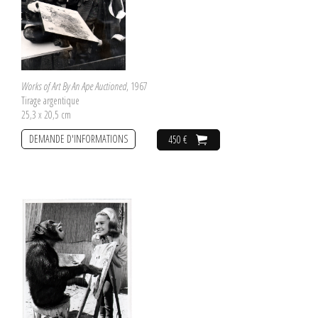
Works of Art By An Ape Auctioned
, 1967
Tirage argentique
25,3 x 20,5 cm
DEMANDE D'INFORMATIONS
450 €