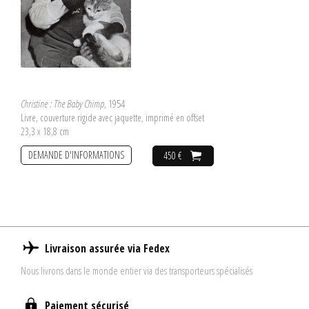
Christine : The Baby Chimp
, 1954
Livre, couverture rigide avec jaquette, imprimé en offset
23,3 x 18,8 cm
DEMANDE D'INFORMATIONS
450 €
Livraison assurée via Fedex
Nous livrons dans le monde entier via des transporteurs spécialisés
Paiement sécurisé