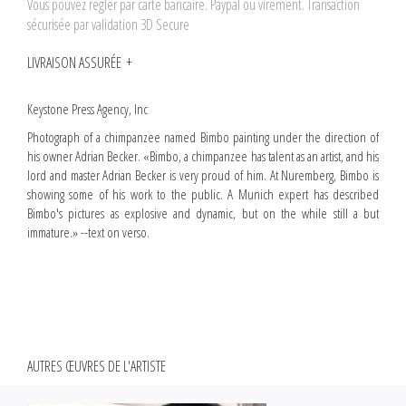
Vous pouvez régler par carte bancaire. Paypal ou virement. Transaction
sécurisée par validation 3D Secure
LIVRAISON ASSURÉE
Keystone Press Agency, Inc
Photograph of a chimpanzee named Bimbo painting under the direction of
his owner Adrian Becker. «Bimbo, a chimpanzee has talent as an artist, and his
lord and master Adrian Becker is very proud of him. At Nuremberg, Bimbo is
showing some of his work to the public. A Munich expert has described
Bimbo's pictures as explosive and dynamic, but on the while still a but
immature.» --text on verso.
AUTRES ŒUVRES DE L'ARTISTE