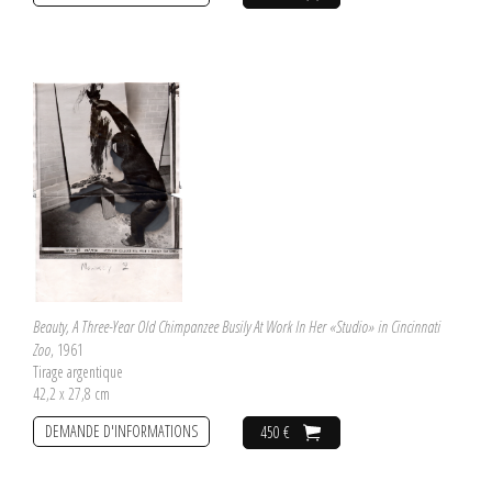
Beauty, A Three-Year Old Chimpanzee Busily At Work In Her «Studio» in Cincinnati
Zoo
, 1961
Tirage argentique
42,2 x 27,8 cm
DEMANDE D'INFORMATIONS
450 €