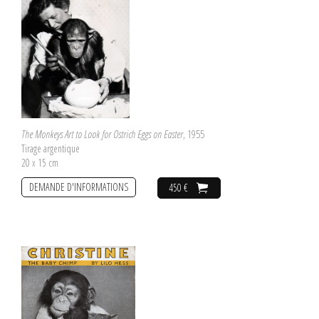
The Monkeys Art to Look for Ostrich Eggs on Easter
, 1955
Tirage argentique
20 x 15 cm
DEMANDE D'INFORMATIONS
450 €