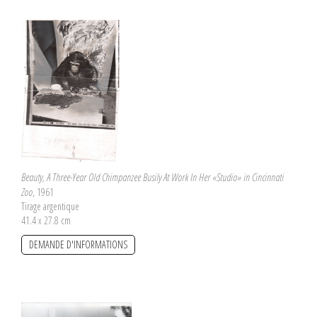
Beauty, A Three-Year Old Chimpanzee Busily At Work In Her «Studio» in Cincinnati
Zoo
, 1961
Tirage argentique
41.4 x 27.8 cm
DEMANDE D'INFORMATIONS