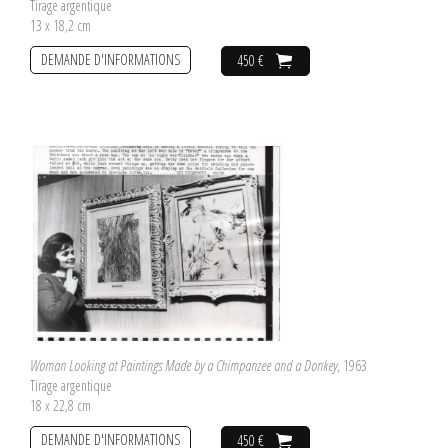
Tirage argentique
13 x 18,2 cm
DEMANDE D'INFORMATIONS
450 €
Woman Looking at Paintings Made by a Chimpanzee and a Donkey
, 1963
Tirage argentique
18 x 22,8 cm
DEMANDE D'INFORMATIONS
450 €