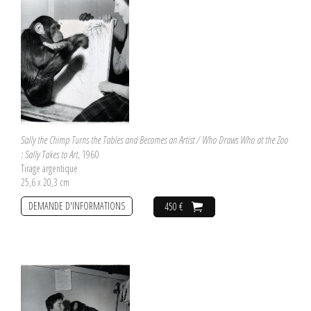
Sally the Chimp Turns the Tables and Becomes an Artist / Who Draws Who at the Zoo
: Sally Takes to Art
, 1960
Tirage argentique
25,6 x 20,3 cm
DEMANDE D'INFORMATIONS
450 €