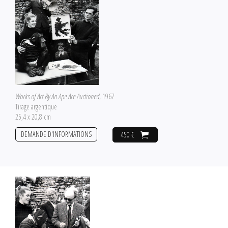
Works of Art By An Ape Are Auctioned
, 1967
Tirage argentique
25,4 x 20,8 cm
DEMANDE D'INFORMATIONS
450 €