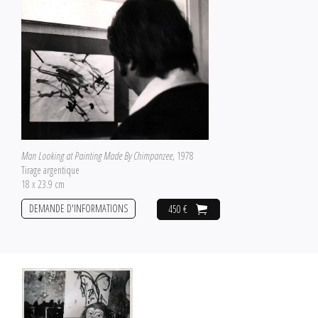
Man Looking at Painting Made By Chimpanzee
, 1978
Tirage argentique
18 x 23.9 cm
DEMANDE D'INFORMATIONS
450 €