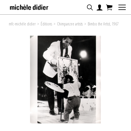
mfc-michèle didier
>
Éditions
>
Chimpanzee artists
>
Bimbo the Artist, 1967