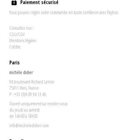
Paiement sécurisé
Vous pouvez régler votre commande en toute confiance avec Paybox
Consultez nos :
CGU/CGV
Mentions légales
Crédits
Paris
michèle didier
94 boulevard Richard Lenoir
75011 Paris, France
P : +33 (0)6 09 94 13 46
Ouvert uniquement sur rendez-vous
du jeudi au samedi
de 14h00 à 18h00
info@micheledidier.com