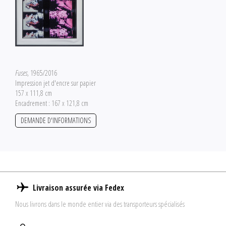
Fuses
, 1965/2016
Impression jet d'encre sur papier
157 x 111,8 cm
Encadrement : 167 x 121,8 cm
DEMANDE D'INFORMATIONS
Livraison assurée via Fedex
Nous livrons dans le monde entier via des transporteurs spécialisés