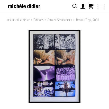
mfc-michèle didier
>
Éditions
>
Carolee Schneemann
>
Devour/Goya, 2006