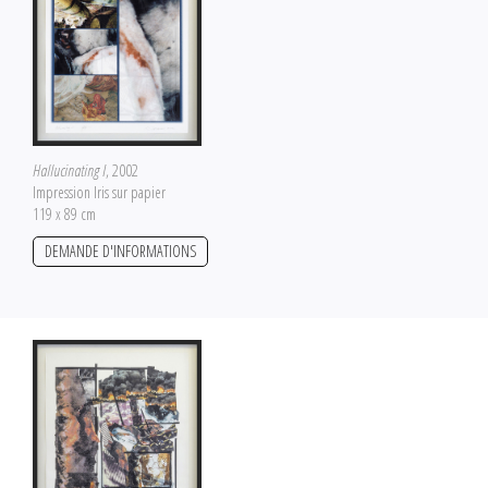
Hallucinating I
, 2002
Impression Iris sur papier
119 x 89 cm
DEMANDE D'INFORMATIONS