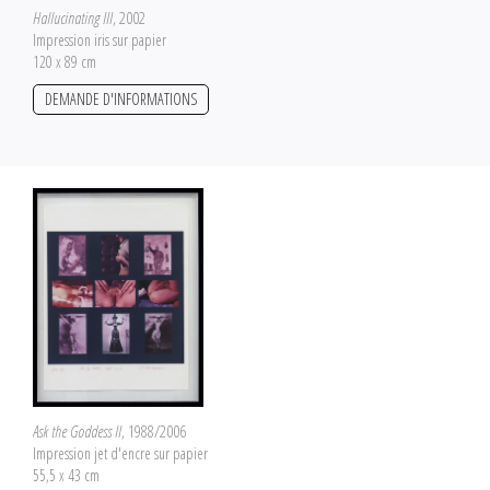
Hallucinating III
, 2002
Impression iris sur papier
120 x 89 cm
DEMANDE D'INFORMATIONS
Ask the Goddess II
, 1988/2006
Impression jet d'encre sur papier
55,5 x 43 cm