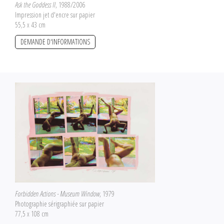
Ask the Goddess II
, 1988/2006
Impression jet d'encre sur papier
55,5 x 43 cm
DEMANDE D'INFORMATIONS
Forbidden Actions - Museum Window
, 1979
Photographie sérigraphiée sur papier
77,5 x 108 cm