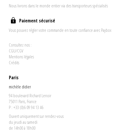
Nous livrons dans le monde entier via des transporteurs spécialisés
Paiement sécurisé
Vous pouvez régler votre commande en toute confiance avec Paybox
Consultez nos :
CGU/CGV
Mentions légales
Crédits
Paris
michèle didier
94 boulevard Richard Lenoir
75011 Paris, France
P : +33 (0)6 09 94 13 46
Ouvert uniquement sur rendez-vous
du jeudi au samedi
de 14h00 à 18h00