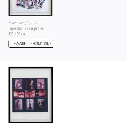
Hallucinating III
, 2002
Impression iris sur papier
120 x 89 cm
DEMANDE D'INFORMATIONS