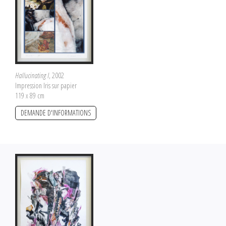
Hallucinating I
, 2002
Impression Iris sur papier
119 x 89 cm
DEMANDE D'INFORMATIONS