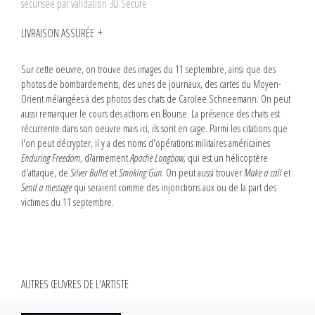
sécurisée par validation 3D Secure
LIVRAISON ASSURÉE
Sur cette oeuvre, on trouve des images du 11 septembre, ainsi que des
photos de bombardements, des unes de journaux, des cartes du Moyen-
Orient mélangées à des photos des chats de Carolee Schneemann. On peut
aussi remarquer le cours des actions en Bourse. La présence des chats est
récurrente dans son oeuvre mais ici, ils sont en cage. Parmi les citations que
l'on peut décrypter, il y a des noms d'opérations militaires américaines
Enduring Freedom
, d?armement
Apache Longbow,
qui est un hélicoptère
d'attaque, de
Silver Bullet
et
Smoking Gun
. On peut aussi trouver
Make a call
et
Send a message
qui seraient comme des injonctions aux ou de la part des
victimes du 11 septembre.
AUTRES ŒUVRES DE L'ARTISTE