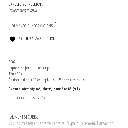
CAROLEE SCHNEEMANN
Hallucinating II
, 2002
DEMANDE D'INFORMATIONS
AJOUTER À MA SÉLECTION
2002
Impression jet d'encre sur papier
120 x 89 cm
Édition limitée à 10 exemplaires et 5 épreuves d'artiste
Exemplaire signé, daté, numéroté (#1)
Cette oeuvre n'est pas à vendre.
PAIEMENT SÉCURISÉ
Vous pouvez régler par carte bancaire. Paypal ou virement. Transaction