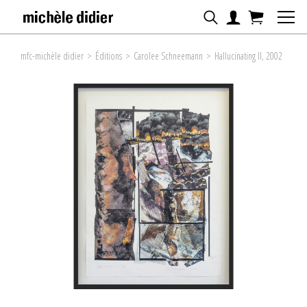
mfc-michèle didier
>
Éditions
>
Carolee Schneemann
>
Hallucinating II, 2002