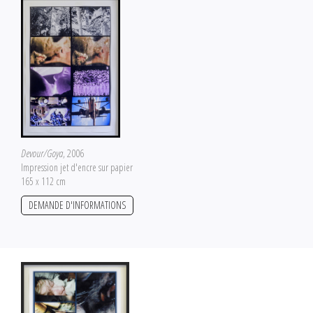
Devour/Goya
, 2006
Impression jet d'encre sur papier
165 x 112 cm
DEMANDE D'INFORMATIONS