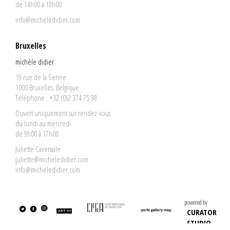
de 14h00 à 18h00
info@micheledidier.com
Bruxelles
michèle didier
19 rue de la Senne
1000 Bruxelles, Belgique
Téléphone : +32 (0)2 374 75 98
Ouvert uniquement sur rendez-vous
du lundi au mercredi
de 9h00 à 17h00
Juliette Cavenaile
juliette@micheledidier.com
info@micheledidier.com
powered by
CURATOR
STUDIO