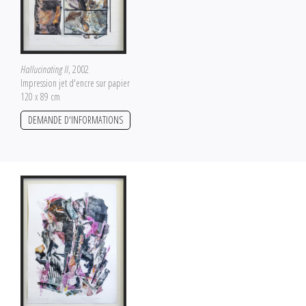
Hallucinating II
, 2002
Impression jet d'encre sur papier
120 x 89 cm
DEMANDE D'INFORMATIONS