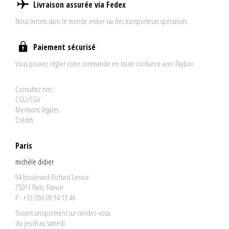
Livraison assurée via Fedex
Nous livrons dans le monde entier via des transporteurs spécialisés
Paiement sécurisé
Vous pouvez régler votre commande en toute confiance avec Paybox
Consultez nos :
CGU/CGV
Mentions légales
Crédits
Paris
michèle didier
94 boulevard Richard Lenoir
75011 Paris, France
P : +33 (0)6 09 94 13 46
Ouvert uniquement sur rendez-vous
du jeudi au samedi