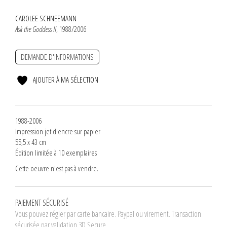
CAROLEE SCHNEEMANN
Ask the Goddess II
, 1988/2006
DEMANDE D'INFORMATIONS
AJOUTER À MA SÉLECTION
1988-2006
Impression jet d'encre sur papier
55,5 x 43 cm
Édition limitée à 10 exemplaires
Cette oeuvre n'est pas à vendre.
PAIEMENT SÉCURISÉ
Vous pouvez régler par carte bancaire. Paypal ou virement. Transaction
sécurisée par validation 3D Secure