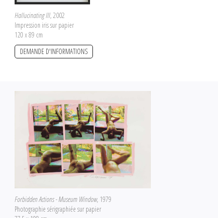
Hallucinating III
, 2002
Impression iris sur papier
120 x 89 cm
DEMANDE D'INFORMATIONS
Forbidden Actions - Museum Window
, 1979
Photographie sérigraphiée sur papier