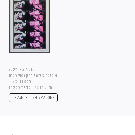
Fuses
, 1965/2016
Impression jet d'encre sur papier
157 x 111,8 cm
Encadrement : 167 x 121,8 cm
DEMANDE D'INFORMATIONS