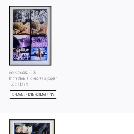
Devour/Goya
, 2006
Impression jet d'encre sur papier
165 x 112 cm
DEMANDE D'INFORMATIONS