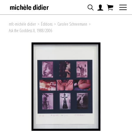
mfc-michèle didier
>
Éditions
>
Carolee Schneemann
>
Ask the Goddess II, 1988/2006