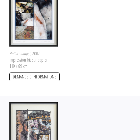
Hallucinating I
, 2002
Impression Iris sur papier
119 x 89 cm
DEMANDE D'INFORMATIONS