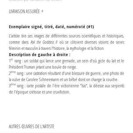
LIVRAISON ASSURÉE
Exemplaire signé, titré, daté, numéroté (#1)
L'artiste tire ses images de différentes sources scientifiques et historiques,
comme dans
Ask the Goddess II
où se côtoient diverses visions de sexes
féminin et masculin à travers l'histoire, la mythologie et la fiction.
Description de gauche à droite :
er
1
rang : un soldat qui lance une grenade, un sein d'où gicle du lait et le
Président Truman jetant une boule de neige.
éme
2
rang : une castration résultant d'une blessure de guerre, une photo de
la vulve de Carolee Schneemann et un bébé dont on change la couche.
éme
3
rang : carte postale de l'ère victiorienne "Isis", la déesse aux serpents
de l'époque crétoise et une cruxifiction.
AUTRES ŒUVRES DE L'ARTISTE