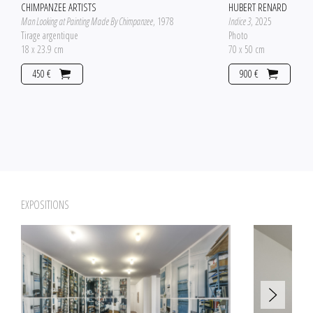
CHIMPANZEE ARTISTS
HUBERT RENARD
Man Looking at Painting Made By Chimpanzee
, 1978
Indice 3
, 2025
Tirage argentique
Photo
18 x 23.9 cm
70 x 50 cm
450 €
900 €
EXPOSITIONS