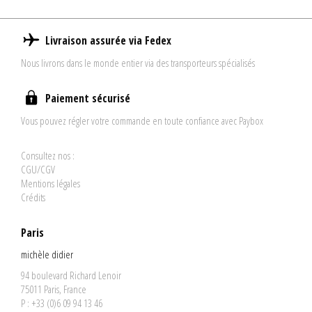
Livraison assurée via Fedex
Nous livrons dans le monde entier via des transporteurs spécialisés
Paiement sécurisé
Vous pouvez régler votre commande en toute confiance avec Paybox
Consultez nos :
CGU/CGV
Mentions légales
Crédits
Paris
michèle didier
94 boulevard Richard Lenoir
75011 Paris, France
P : +33 (0)6 09 94 13 46