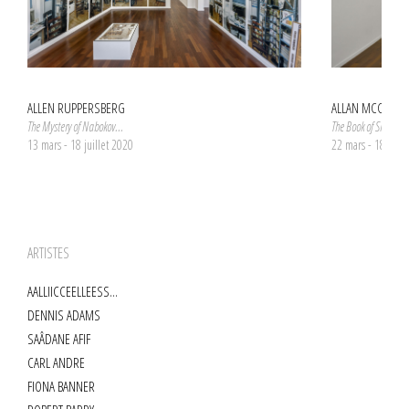
ALLEN RUPPERSBERG
ALLAN MCCOLL
The Mystery of Nabokov...
The Book of Shapes
13 mars - 18 juillet 2020
22 mars - 18 mai
ARTISTES
AALLIICCEELLEESS...
DENNIS ADAMS
SAÂDANE AFIF
CARL ANDRE
FIONA BANNER