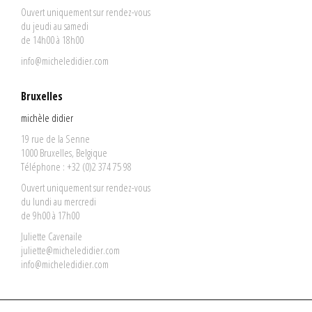
Ouvert uniquement sur rendez-vous
du jeudi au samedi
de 14h00 à 18h00
info@micheledidier.com
Bruxelles
michèle didier
19 rue de la Senne
1000 Bruxelles, Belgique
Téléphone : +32 (0)2 374 75 98
Ouvert uniquement sur rendez-vous
du lundi au mercredi
de 9h00 à 17h00
Juliette Cavenaile
juliette@micheledidier.com
info@micheledidier.com
powered by