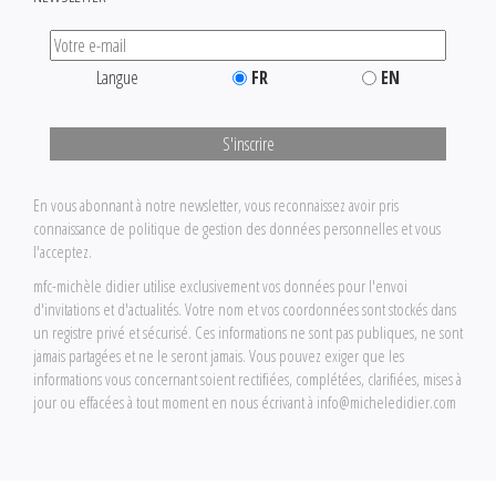
Langue
FR
EN
S'inscrire
En vous abonnant à notre newsletter, vous reconnaissez avoir pris
connaissance de
politique de gestion des données personnelles
et vous
l'acceptez.
mfc-michèle didier utilise exclusivement vos données pour l'envoi
d'invitations et d'actualités. Votre nom et vos coordonnées sont stockés dans
un registre privé et sécurisé. Ces informations ne sont pas publiques, ne sont
jamais partagées et ne le seront jamais. Vous pouvez exiger que les
informations vous concernant soient rectifiées, complétées, clarifiées, mises à
jour ou effacées à tout moment en nous écrivant à
info@micheledidier.com