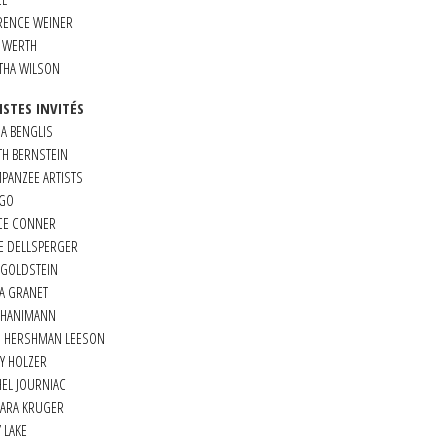
RENCE WEINER
A WERTH
THA WILSON
ISTES INVITÉS
A BENGLIS
TH BERNSTEIN
PANZEE ARTISTS
GO
CE CONNER
E DELLSPERGER
 GOLDSTEIN
A GRANET
X HANIMANN
N HERSHMAN LEESON
Y HOLZER
EL JOURNIAC
BARA KRUGER
 LAKE