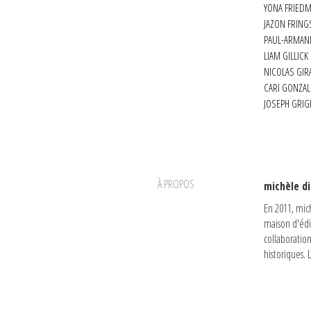
YONA FRIED
JAZON FRING
PAUL-ARMAN
LIAM GILLICK
NICOLAS GI
CARI GONZA
JOSEPH GRIG
À PROPOS
michèle di
En 2011, mich
maison d'édit
collaboratio
historiques. 