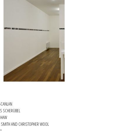
SAMUEL BIANCHINI
Audience works
SCANLAN
25 janvier - 16 mars 2013
US SCHERÜBEL
SHAW
H SMITH AND CHRISTOPHER WOOL
EL