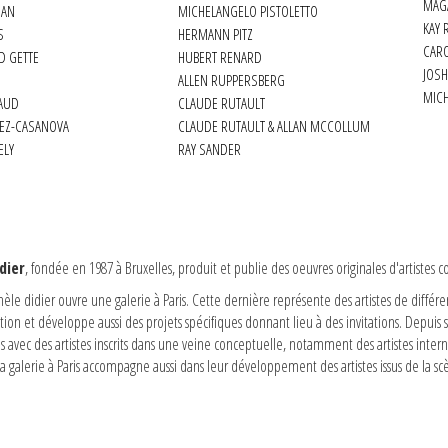
MAG
MAN
MICHELANGELO PISTOLETTO
KAY
S
HERMANN PITZ
D GETTE
HUBERT RENARD
JOSH
ALLEN RUPPERSBERG
MICH
RAUD
CLAUDE RUTAULT
LEZ-CASANOVA
CLAUDE RUTAULT & ALLAN MCCOLLUM
ELY
RAY SANDER
dier
, fondée en 1987 à Bruxelles, produit et publie des oeuvres originales d'artistes
èle didier ouvre une galerie à Paris. Cette dernière représente des artistes de différe
ion et développe aussi des projets spécifiques donnant lieu à des invitations. Depuis sa
ns avec des artistes inscrits dans une veine conceptuelle, notamment des artistes inte
La galerie à Paris accompagne aussi dans leur développement des artistes issus de la sc