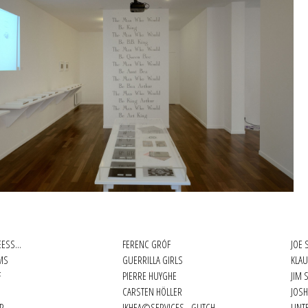
N
EESS...
FERENC GRÓF
JOE 
uin 2012
MS
GUERRILLA GIRLS
KLA
F
PIERRE HUYGHE
JIM 
CARSTEN HÖLLER
JOS
ER
IKHEA©SERVICES - GLITCH
UNT