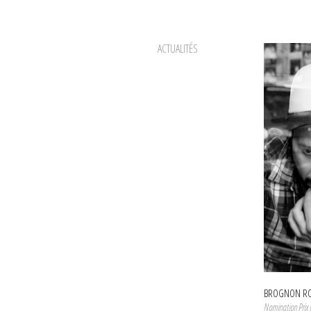
ACTUALITÉS
BROGNON RO
Nomination Pri