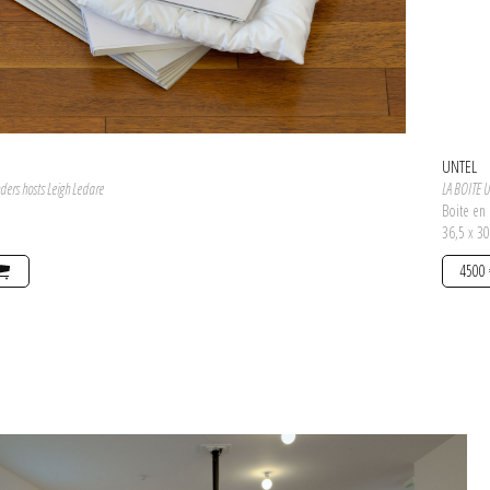
ouot, mars 2021
UNTEL
ders hosts Leigh Ledare
LA BOITE 
e
Boite en 
36,5 x 3
4500 