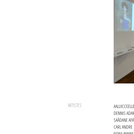
MATT KEEGA
==
ARTISTES
AALLIICCEELL
12 mai - 30 j
DENNIS ADA
SAÂDANE AFI
CARL ANDRE
FIONA BANN