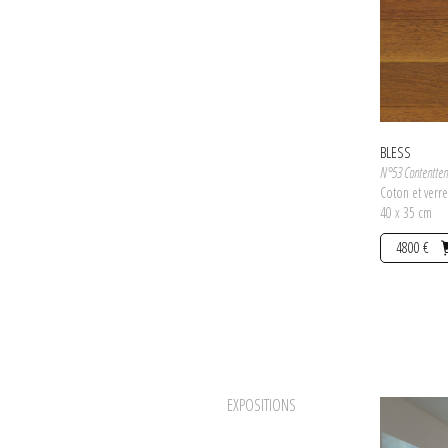
La Gazette Dr
4 mars 2021
Presse
BLESS
N°53 Contentten
Coton et verr
40 x 35 cm
4800 €
EXPOSITIONS