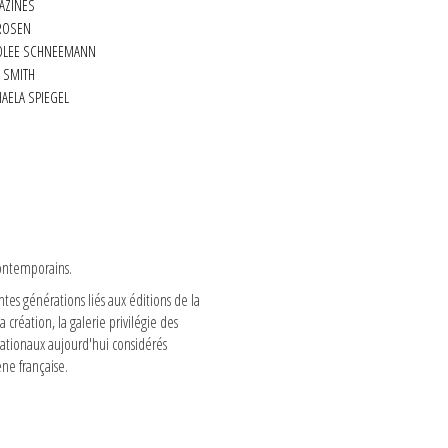
AZINES
 ROSEN
CAROLEE SCHNEEMANN
 SMITH
AELA SPIEGEL
 contemporains.
ntes générations liés aux éditions de la
 création, la galerie privilégie des
rnationaux aujourd'hui considérés
ène française.