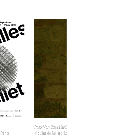
Franck Mas - Umwelt Studio
, France
Moulins de Paillard, Loir en vallée, France