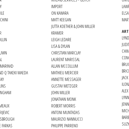
Y
IMPORT
LAW
ILE
ON KAWARA
ELS
CHINI
MATT KEEGAN
MAR
JUTTA KOETHER & JOHN MILLER
ART
R
KRAMER
LYND
LLIN
LEIGH LEDARE
JUDI
LISA & DYLAN
CHIM
OUWN
CHRISTIAN MARCLAY
CON
AL
LAURENT MARISSAL
BRU
EMARIN©
ALLAN MCCOLLUM
BRIC
ND Q TAKEKI MAEDA
MATHIEU MERCIER
JACK
SKY
ANNETTE MESSAGER
ILON
COLLINS
GUSTAV METZGER
ALE
INGHAM
JOHN MILLER
LYN
JONATHAN MONK
JENN
 MEAUX
ROBERT MORRIS
MICH
IJEVIC
ANTONI MUNTADAS
BAR
NSBROUGH
MAURIZIO NANNUCCI
SUZY
E FARKAS
PHILIPPE PARRENO