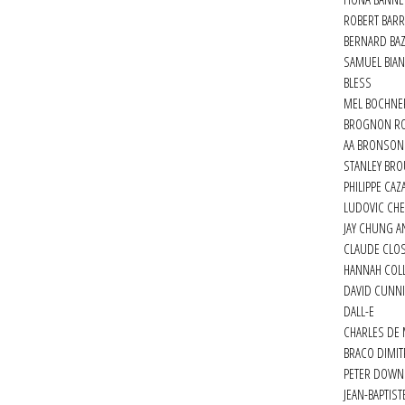
ROBERT BARR
BERNARD BAZ
SAMUEL BIAN
BLESS
MEL BOCHNE
BROGNON RO
AA BRONSON
STANLEY BR
PHILIPPE CAZ
LUDOVIC CH
JAY CHUNG A
CLAUDE CLO
HANNAH 
DAVID CUNN
DALL-E
CHARLES DE
BRACO DIMITR
PETER DOW
JEAN-BAPTIST