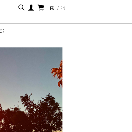
FR
EN
POS